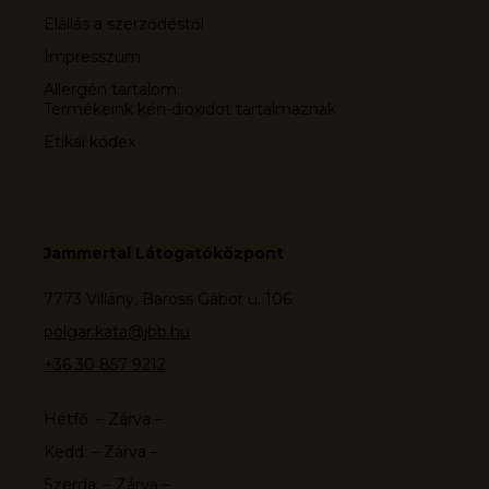
Elállás a szerződéstől
Impresszum
Allergén tartalom:
Termékeink kén-dioxidot tartalmaznak
Etikai kódex
Jammertal Látogatóközpont
7773 Villány, Baross Gábor u. 106.
polgar.kata@jbb.hu
+36 30 857 9212
Hétfő: – Zárva –
Kedd: – Zárva –
Szerda: – Zárva –