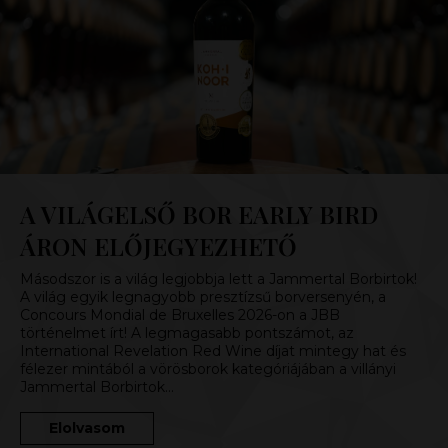
A VILÁGELSŐ BOR EARLY BIRD
ÁRON ELŐJEGYEZHETŐ
Másodszor is a világ legjobbja lett a Jammertal Borbirtok!
A világ egyik legnagyobb presztízsű borversenyén, a
Concours Mondial de Bruxelles 2026-on a JBB
történelmet írt! A legmagasabb pontszámot, az
International Revelation Red Wine díjat mintegy hat és
félezer mintából a vörösborok kategóriájában a villányi
Jammertal Borbirtok…
Elolvasom