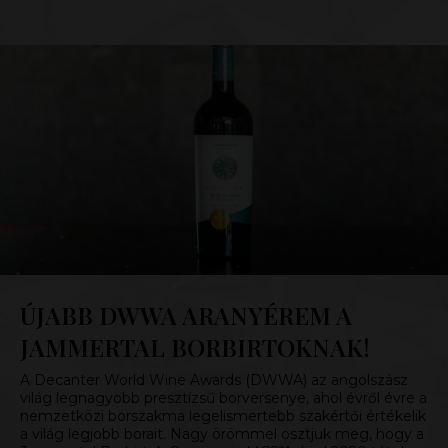
ÚJABB DWWA ARANYÉREM A
JAMMERTAL BORBIRTOKNAK!
A Decanter World Wine Awards (DWWA) az angolszász
világ legnagyobb presztízsű borversenye, ahol évről évre a
nemzetközi borszakma legelismertebb szakértői értékelik
a világ legjobb borait. Nagy örömmel osztjuk meg, hogy a