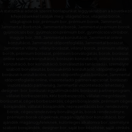
A statisztikai adatok szerint honlapunkat leggyakrabban a következő
kifejezésekkel találják meg: világelső bor, világelső borok,
világbajnok bor, prémium bor, prémium borok, Jammertal,
Jammertal Borbirtok, Jammertal borok, Jammertal prémium borok,
gyümölcsös bor, gyümölcsös prémium bor, gyümölcsös vörösbor,
magyar bor, JBB, Jammertal konzultáció, Jammertal online
konzultáció, Jammertal időpontfoglalás, Jammertal borászat,
Jammertal Villány, villányi borászat, villányi borok, prémium villányi
borok, prémium borászat, prémium borválogatás, borok, borászat,
online szakmai konzultáció, borászati konzultáció, online borászati
konzultáció, bor konzultáció, borválasztási tanácsadás, személyre
szabott borválasztás, borszakértői konzultáció, időpontfoglalás
borászati konzultációra, online időpontfoglalás borászat, Jammertal
időpontfoglalás online, viszonteladói partnerkapcsolat, borászati
viszonteladói partnerség, Jammertal viszonteladói lehetőség,
designer- bor, borászati együttműködés, borászati partnerprogram,
vállalati borbeszerzés, KKV borbeszerzés, vállalati megoldások
borászattal, céges borbeszerzés, céges borajándék, prémium céges
borajándék, vállalati borajándék, reprezentációs bor, rendezvény
borok, céges rendezvény borválogatás, borok rendezvényre,
prémium borok cégeknek, magánügyfél bor konzultáció, bor
ajándék magánügyfeleknek, különleges alkalomra bor, személyre
szabott borajándék, designer bor, saját bor készítése, saját címkés