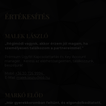
VÁSÁROLD MEG EARLY BIRD ÁRON!
ÉRTÉKESÍTÉS
MALEK LÁSZLÓ
„Régimódi vagyok, akkor érzem jól magam, ha
személyesen találkozom a partnereimmel.”
Prémium Ügyfél Kapcsolattartás és Key Account
manager. Keress az elérhetőségeimen, találkozzunk,
beszéljünk!
Mobil:
+36 30 726 9994
E-Mail:
malek.laszlo@jbb.hu
MARKÓ ELŐD
„Már gyerekkoromban feltűnt, és elgondolkodtatott,