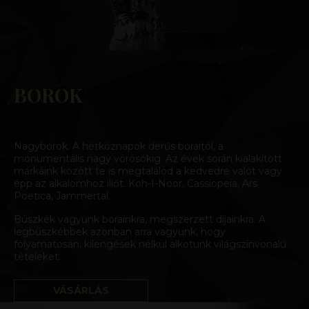
BOROK
Nagyborok. A hétköznapok derűs boraitól, a
monumentális nagy vörösökig. Az évek során kialakított
márkáink között te is megtalálod a kedvedre valót vagy
épp az alkalomhoz illőt. Koh-I-Noor, Cassiopeia, Ars
Poetica, Jammertal.
Büszkék vagyunk borainkra, megszerzett díjainkra. A
legbüszkébbek azonban arra vagyunk, hogy
folyamatosan, kilengések nélkül alkotunk világszínvonalú
tételeket.
VÁSÁRLÁS