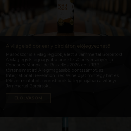
A világelső bor early bird áron előjegyezhető
Másodszor is a világ legjobbja lett a Jammertal Borbirtok!
A világ egyik legnagyobb presztízsű borversenyén, a
Concours Mondial de Bruxelles 2026-on a JBB
történelmet írt! A legmagasabb pontszámot, az
International Revelation Red Wine díjat mintegy hat és
félezer mintából a vörösborok kategóriájában a villányi
Jammertal Borbirtok…
ELOLVASOM