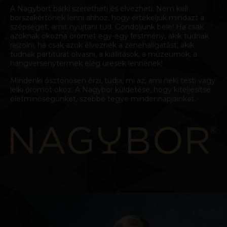
A Nagybort bárki szeretheti és élvezheti. Nem kell
borszakértőnek lenni ahhoz, hogy értékeljük mindazt a
szépséget, amit nyújtani tud. Gondoljunk bele! Ha csak
azoknak okozna örömet egy-egy festmény, akik tudnak
rajzolni, ha csak azok élveznék a zenehallgatást, akik
tudnak partitúrát olvasni, a kiállítások, a múzeumok, a
hangversenytermek elég üresek lennének!
Mindenki ösztönösen érzi, tudja, mi az, ami neki testi vagy
lelki örömöt okoz. A Nagybor küldetése, hogy kiteljesítse
életminőségünket, szebbé tegye mindennapjainkat.