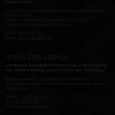
hazaérkeztél.”
Fordulj hozzám bizalommal, a következőkben biztosan
tudok segíteni!
Bortrezor Tagsági Kör Ügyintézés, Események
Szervezése, Helyfoglalás, Borvásárlás
Mobil:
+36 30 857 9212
E-Mail:
polgar.kata@jbb.hu
DUDÁS ERIKA KINGA
„Otthonról, a családból hozom, hogy csak a legjobb
a jó. Nekünk mindig nagyon fontos volt a minőség.”
Nagykereskedés, Logisztika, Export, Marketing,
Borvásárlás. Ezekben mind tudok neked segíteni, keress
bizalommal!
Telefon:
+36 23 502-110
Fax:
+36 23 502-111
E-Mail:
rendeles@jbb.hu