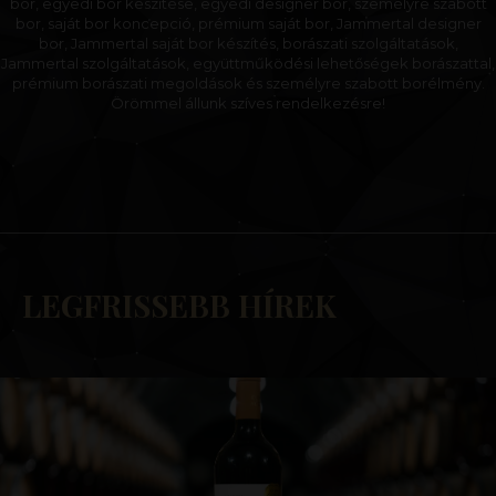
bor, egyedi bor készítése, egyedi designer bor, személyre szabott
bor, saját bor koncepció, prémium saját bor, Jammertal designer
bor, Jammertal saját bor készítés, borászati szolgáltatások,
Jammertal szolgáltatások, együttműködési lehetőségek borászattal,
prémium borászati megoldások és személyre szabott borélmény.
Örömmel állunk szíves rendelkezésre!
LEGFRISSEBB HÍREK