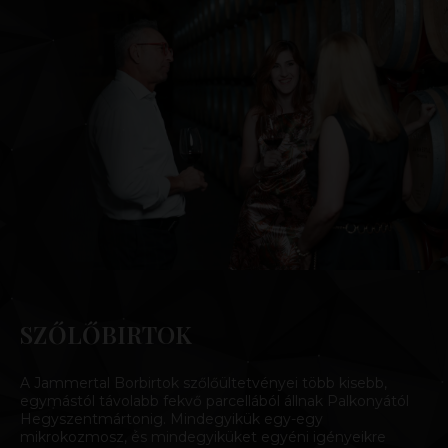
SZŐLŐBIRTOK
A Jammertal Borbirtok szőlőültetvényei több kisebb,
egymástól távolabb fekvő parcellából állnak Palkonyától
Hegyszentmártonig. Mindegyikük egy-egy
mikrokozmosz, és mindegyiküket egyéni igényeikre