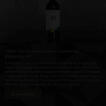
Újabb DWWA Aranyérem a Jammertal
Borbirtoknak!
A Decanter World Wine Awards (DWWA) az angolszász
világ legnagyobb presztízsű borversenye, ahol évről évre a
nemzetközi borszakma legelismertebb szakértői értékelik
a világ legjobb borait. Nagy örömmel osztjuk meg, hogy a
Jammertal Borbirtok Cassiopeia MCS*Achird 2020 tétele a
DWWA 2026-os eseményén 95 pontot ért el…
ELOLVASOM