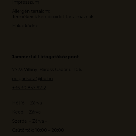
Impresszum
Allergén tartalom:
Termékeink kén-dioxidot tartalmaznak
Etikai kódex
Jammertal Látogatóközpont
7773 Villány, Baross Gábor u. 106.
polgar.kata@jbb.hu
+36 30 857 9212
Hétfő: – Zárva –
Kedd: – Zárva –
Szerda: – Zárva –
Csütörtök: 10:00 – 20:00