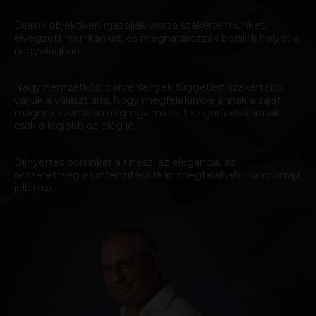
Dijaink objektíven igazolják vissza szakértelmünket,
elvégzett munkánkat, és meghatározzák boraink helyét a
nagyvilágban.
Nagy nemzetközi borversenyek független szakértőitől
várjuk a választ arra, hogy megfelelünk-e annak a saját
magunk számára megfogalmazott szigorú elvárásnak:
csak a legjobb az elég jó!
Díjnyertes borainkat a finesz, az elegancia, az
összetettség és intenzitás ritkán megtalálható harmóniája
jellemzi.