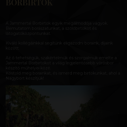
BORBIRTOK
A Jammertal Borbirtok egyik megálmodója vagyok.
Bemutatom borászatunkat, a szőlőbirtokot és
látogatóközpontunkat.
Kiváló kollégáinkkal segítünk eligazodni boraink, díjaink
között.
Az ő tehetségük, szakértelmük és szorgalmuk emelte a
Jammertal Borbirtokot a világ legjelentősebb vörösbor
készítő műhelyei közé.
Kóstold meg borainkat, és ismerd meg birtokunkat, ahol a
Nagybort készítjük!