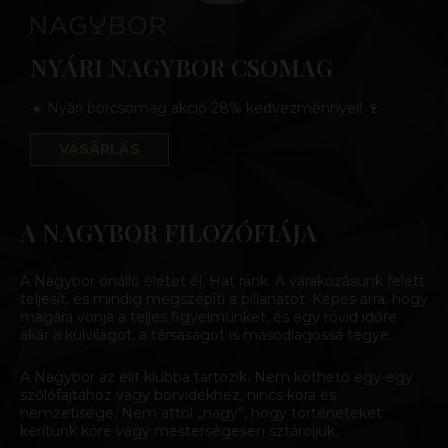
NYÁRI NAGYBOR CSOMAG
☀️ Nyári borcsomag akció 28% kedvezménnyel! 🍷
VÁSÁRLÁS
A NAGYBOR FILOZÓFIÁJA
A Nagybor önálló életet él. Hat ránk. A várakozásunk felett
teljesít, és mindig megszépíti a pillanatot. Képes arra, hogy
magára vonja a teljes figyelmünket, és egy rövid időre
akár a külvilágot, a társaságot is másodlagossá tegye.
A Nagybor az elit klubba tartozik. Nem köthető egy-egy
szőlőfajtához vagy borvidékhez, nincs kora és
nemzetisége. Nem attól „nagy”, hogy történeteket
kerítünk köré vagy mesterségesen sztároljuk.