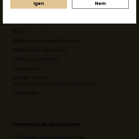
Igen
Nem
Közösség
Blog
Általános szerződési feltételek
Adatkezelési tájékoztató
Elállás a szerződéstől
Impresszum
Allergén tartalom:
Termékeink kén-dioxidot tartalmaznak
Etikai kódex
Jammertal Látogatóközpont
7773 Villány, Baross Gábor u. 106.