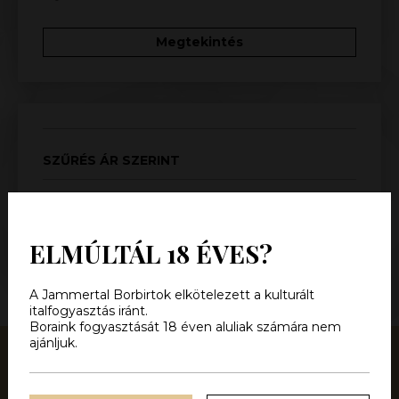
Megtekintés
SZŰRÉS ÁR SZERINT
KERESÉS
ELMÚLTÁL 18 ÉVES?
A Jammertal Borbirtok elkötelezett a kulturált
italfogyasztás iránt.
Boraink fogyasztását 18 éven aluliak számára nem
ajánljuk.