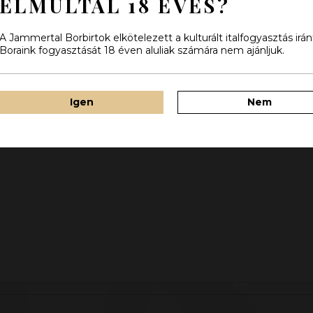
ELMÚLTÁL 18 ÉVES?
A Jammertal Borbirtok elkötelezett a kulturált italfogyasztás irán
Boraink fogyasztását 18 éven aluliak számára nem ajánljuk.
Igen
Nem