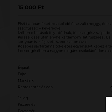
15 000
Ft
Első illatában feketecsokoládé és aszalt meggy, édes 
szegfűszeg – keveredve.
Ízében e hatások folytatódnak, tüzes, egész szájat be
Kis szellőzés után enyhe kardamom illat fűszerezi. E
kortyban is, kifejezett szedres aromával.
Közepes savtartalma tökéletes egyensúlyt képez a text
Lecsengésében a nagyon elegáns csokoládé dominál
Évjárat
Fajta
Márkáink
Reprezentációs adó
Jelleg
Kiszerelés
Egységár