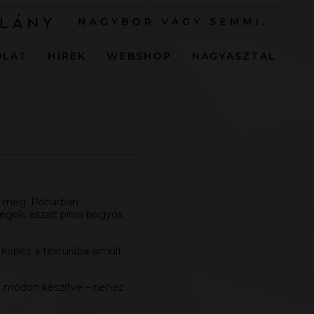
OLAT
HÍREK
WEBSHOP
NAGYASZTAL
ik meg. Pohárban
egek, aszalt piros bogyós
képez a textúrába simult
ly módon készítve – nehéz