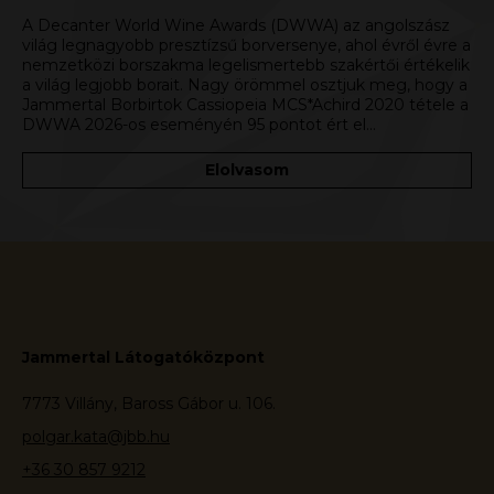
A Decanter World Wine Awards (DWWA) az angolszász
világ legnagyobb presztízsű borversenye, ahol évről évre a
nemzetközi borszakma legelismertebb szakértői értékelik
a világ legjobb borait. Nagy örömmel osztjuk meg, hogy a
Jammertal Borbirtok Cassiopeia MCS*Achird 2020 tétele a
DWWA 2026-os eseményén 95 pontot ért el…
Elolvasom
Jammertal Látogatóközpont
7773 Villány, Baross Gábor u. 106.
polgar.kata@jbb.hu
+36 30 857 9212