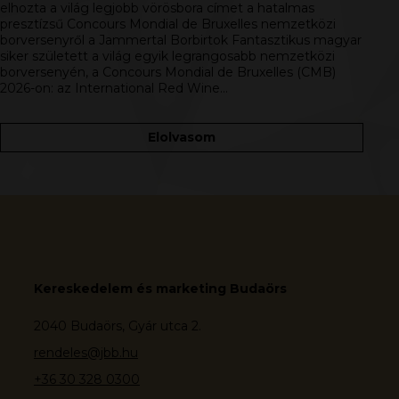
elhozta a világ legjobb vörösbora címet a hatalmas
presztízsű Concours Mondial de Bruxelles nemzetközi
borversenyről a Jammertal Borbirtok Fantasztikus magyar
siker született a világ egyik legrangosabb nemzetközi
borversenyén, a Concours Mondial de Bruxelles (CMB)
2026-on: az International Red Wine…
Elolvasom
Kereskedelem és marketing Budaörs
2040 Budaörs, Gyár utca 2.
rendeles@jbb.hu
+36 30 328 0300