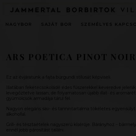
NAGYBOR
SAJÁT BOR
SZEMÉLYES KAPCS
ARS POETICA PINOT NOIR
Ez az évjáratunk a fajta burgundi stílusát képviseli.
Illatában feketecsokoládé édes fűszerekkel keveredve jelen
levegőztetve lassan, de folyamatosan újabb illat- és aromarét
gyümölcsök armadája tárul fel.
Nagyon elegáns sav- és tannintartalma tökéletes egyensúlyt 
alkohollal.
Grill- és tésztaételek nagyszerű kísérője. Bárányhoz – bárme
ennél jobb párosítást találni.