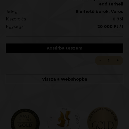
adó terheli
Jelleg
Elérhető borok
,
Vörös
Kiszerelés
0,75l
Egységár
20 000
Ft
/ l
Kosárba teszem
Vissza a Webshopba