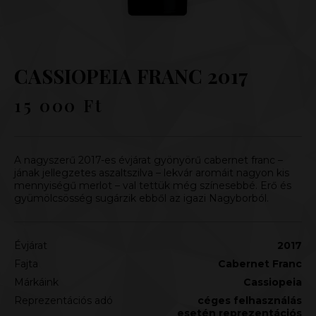
CASSIOPEIA FRANC 2017
15 000
Ft
A nagyszerű 2017-es évjárat gyönyörű cabernet franc –
jának jellegzetes aszaltszilva – lekvár aromáit nagyon kis
mennyiségű merlot – val tettük még színesebbé. Erő és
gyümölcsösség sugárzik ebből az igazi Nagyborból.
Évjárat
2017
Fajta
Cabernet Franc
Márkáink
Cassiopeia
Reprezentációs adó
céges felhasználás
esetén reprezentációs