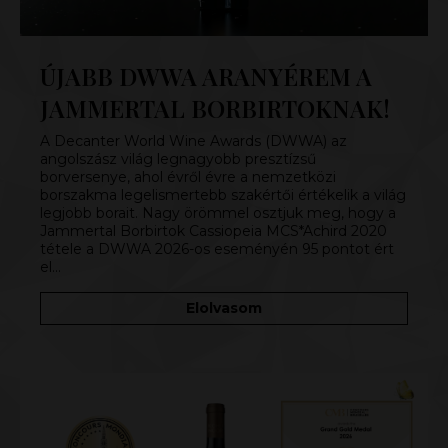
ÚJABB DWWA ARANYÉREM A
JAMMERTAL BORBIRTOKNAK!
A Decanter World Wine Awards (DWWA) az
angolszász világ legnagyobb presztízsű
borversenye, ahol évről évre a nemzetközi
borszakma legelismertebb szakértői értékelik a világ
legjobb borait. Nagy örömmel osztjuk meg, hogy a
Jammertal Borbirtok Cassiopeia MCS*Achird 2020
tétele a DWWA 2026-os eseményén 95 pontot ért
el…
Elolvasom