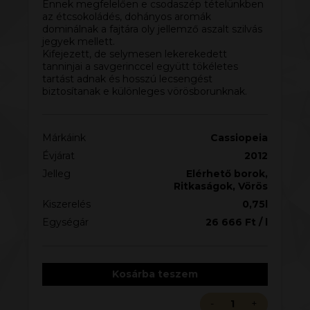
Ennek megfelelően e csodaszép tételünkben
az étcsokoládés, dohányos aromák
dominálnak a fajtára oly jellemző aszalt szilvás
jegyek mellett.
Kifejezett, de selymesen lekerekedett
tanninjai a savgerinccel együtt tökéletes
tartást adnak és hosszú lecsengést
biztosítanak e különleges vörösborunknak.
Márkáink
Cassiopeia
Évjárat
2012
Jelleg
Elérhető borok
,
Ritkaságok
,
Vörös
Kiszerelés
0,75l
Egységár
26 666
Ft
/ l
Kosárba teszem