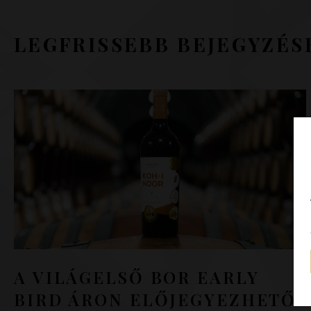
LEGFRISSEBB BEJEGYZÉS
A VILÁGELSŐ BOR EARLY
BIRD ÁRON ELŐJEGYEZHETŐ