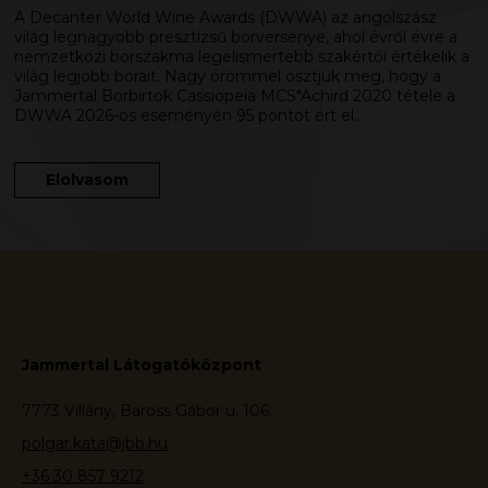
A Decanter World Wine Awards (DWWA) az angolszász
világ legnagyobb presztízsű borversenye, ahol évről évre a
nemzetközi borszakma legelismertebb szakértői értékelik a
világ legjobb borait. Nagy örömmel osztjuk meg, hogy a
Jammertal Borbirtok Cassiopeia MCS*Achird 2020 tétele a
DWWA 2026-os eseményén 95 pontot ért el…
Elolvasom
Jammertal Látogatóközpont
7773 Villány, Baross Gábor u. 106.
polgar.kata@jbb.hu
+36 30 857 9212