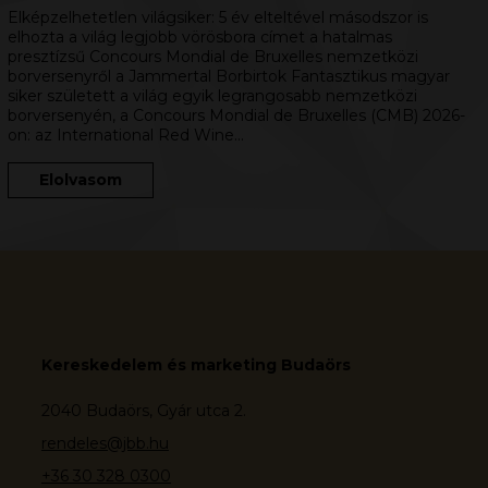
Elképzelhetetlen világsiker: 5 év elteltével másodszor is
elhozta a világ legjobb vörösbora címet a hatalmas
presztízsű Concours Mondial de Bruxelles nemzetközi
borversenyről a Jammertal Borbirtok Fantasztikus magyar
siker született a világ egyik legrangosabb nemzetközi
borversenyén, a Concours Mondial de Bruxelles (CMB) 2026-
on: az International Red Wine…
Elolvasom
Kereskedelem és marketing Budaörs
2040 Budaörs, Gyár utca 2.
rendeles@jbb.hu
+36 30 328 0300