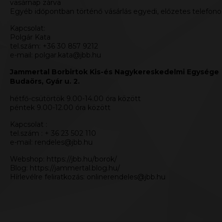
vasárnap zárva
Egyéb időpontban történő vásárlás egyedi, előzetes telefono
Kapcsolat:
Polgár Kata
tel.szám: +36 30 857 9212
e-mail:
polgar.kata@jbb.hu
Jammertal Borbirtok Kis-és Nagykereskedelmi Egysége
Budaörs, Gyár u. 2.
hétfő-csütörtök 9.00-14.00 óra között
péntek 9.00-12.00 óra között
Kapcsolat :
tel.szám : + 36 23 502 110
e-mail:
rendeles@jbb.hu
Webshop:
https://jbb.hu/borok/
Blog:
https://jammertal.blog.hu/
Hírlevélre feliratkozás:
onlinerendeles@jbb.hu