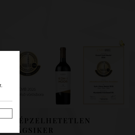
t.
ELKÉPZELHETETLEN
VILÁGSIKER