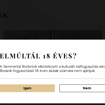
EK
ELMÚLTÁL 18 ÉVES?
A Jammertal Borbirtok elkötelezett a kulturált italfogyasztás irán
Boraink fogyasztását 18 éven aluliak számára nem ajánljuk.
Igen
Nem
ÚJABB DWWA ARANYÉREM A
JAMMERTAL BORBIRTOKNAK!