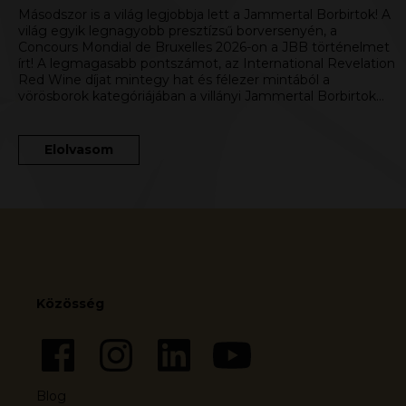
Másodszor is a világ legjobbja lett a Jammertal Borbirtok! A
világ egyik legnagyobb presztízsű borversenyén, a
Concours Mondial de Bruxelles 2026-on a JBB történelmet
írt! A legmagasabb pontszámot, az International Revelation
Red Wine díjat mintegy hat és félezer mintából a
vörösborok kategóriájában a villányi Jammertal Borbirtok…
Elolvasom
Közösség
Blog