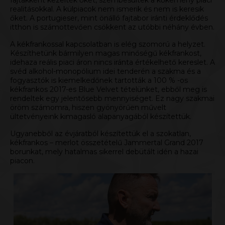
realitásokkal. A külpiacok nem ismerik és nem is keresik
őket. A portugieser, mint önálló fajtabor iránti érdeklődés
itthon is számottevően csökkent az utóbbi néhány évben.
A kékfrankossal kapcsolatban is elég szomorú a helyzet.
Készíthetünk bármilyen magas minőségű kékfrankost,
idehaza reális piaci áron nincs iránta értékelhető kereslet. A
svéd alkohol-monopólium idei tenderén a szakma és a
fogyasztók is kiemelkedőnek tartották a 100 % -os
kékfrankos
2017-es Blue Velvet
tételünket, ebből meg is
rendeltek egy jelentősebb mennyiséget. Ez nagy szakmai
öröm számomra, hiszen gyönyörűen művelt
ültetvényeink kimagasló alapanyagából készítettük.
Ugyanebből az évjáratból készítettük el a szokatlan,
kékfrankos – merlot összetételű
Jammertal Grand 2017
borunkat, mely hatalmas sikerrel debütált idén a hazai
piacon.