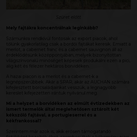
Szüret előtt
Mely fajtákra koncentrálnak leginkább?
Számunkra rendkívül fontosak az export piacok, ahol
tőlünk gyakorlatilag csak a bordói fajtákat keresik. Emiatt a
merlot, a cabernet franc és a cabernet sauvignon áll az
érdeklődésünk középpontjában, melyek bizonyítottan
világszínvonalú minőséget képesek produkálni ezen a pici,
alig két és félezer hektáros borvidéken.
A hazai piacon is a merlot és a cabernet-k a
legnépszerűbbek. Akár a SPAR, akár az AUCHAN számára
kifejlesztett borcsaládjainkat vesszük, a legnagyobb
kereslet kifejezetten irántuk nyilvánul meg.
Mi a helyzet a borvidéken az elmúlt évtizedekben az
ismert termelők által meglehetősen sztárolt két
kékszőlő fajtával, a portugieserrel és a
kékfrankossal?
Szerintem már azok is, akik erősen támogatandó
fajtákként kezelték őket, szembesültek a kőkemény piaci