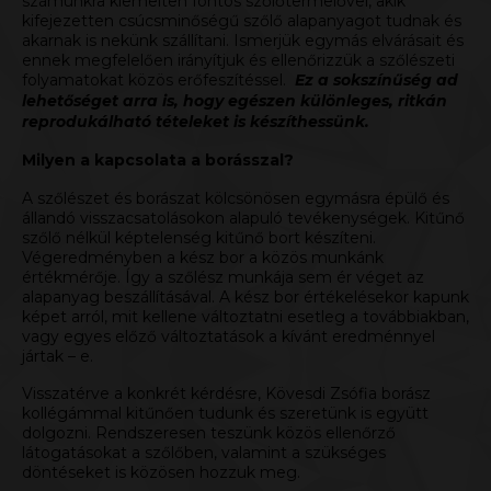
számunkra kiemelten fontos szőlőtermelővel, akik
kifejezetten csúcsminőségű szőlő alapanyagot tudnak és
akarnak is nekünk szállítani. Ismerjük egymás elvárásait és
ennek megfelelően irányítjuk és ellenőrizzük a szőlészeti
folyamatokat közös erőfeszítéssel.
Ez a sokszínűség ad
lehetőséget arra is, hogy egészen különleges, ritkán
reprodukálható tételeket is készíthessünk.
Milyen a kapcsolata a borásszal?
A szőlészet és borászat kölcsönösen egymásra épülő és
állandó visszacsatolásokon alapuló tevékenységek. Kitűnő
szőlő nélkül képtelenség kitűnő bort készíteni.
Végeredményben a kész bor a közös munkánk
értékmérője. Így a szőlész munkája sem ér véget az
alapanyag beszállításával. A kész bor értékelésekor kapunk
képet arról, mit kellene változtatni esetleg a továbbiakban,
vagy egyes előző változtatások a kívánt eredménnyel
jártak – e.
Visszatérve a konkrét kérdésre, Kövesdi Zsófia borász
kollégámmal kitűnően tudunk és szeretünk is együtt
dolgozni. Rendszeresen teszünk közös ellenőrző
látogatásokat a szőlőben, valamint a szükséges
döntéseket is közösen hozzuk meg.