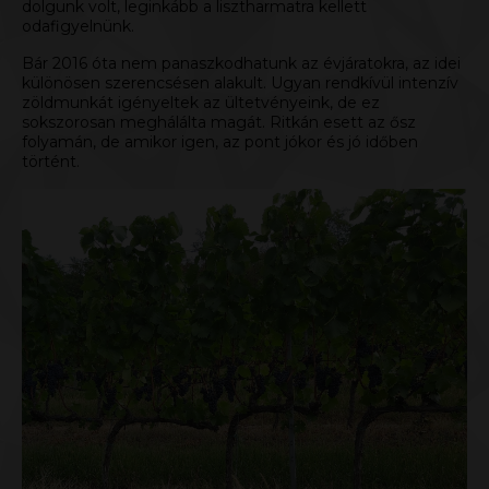
dolgunk volt, leginkább a lisztharmatra kellett
odafigyelnünk.
Bár 2016 óta nem panaszkodhatunk az évjáratokra, az idei
különösen szerencsésen alakult. Ugyan rendkívül intenzív
zöldmunkát igényeltek az ültetvényeink, de ez
sokszorosan meghálálta magát. Ritkán esett az ősz
folyamán, de amikor igen, az pont jókor és jó időben
történt.