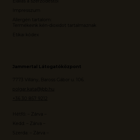
Elállás a szerződéstől
Impresszum
Allergén tartalom:
Termékeink kén-dioxidot tartalmaznak
Etikai kódex
Jammertal Látogatóközpont
7773 Villány, Baross Gábor u. 106.
polgar.kata@jbb.hu
+36 30 857 9212
Hétfő: – Zárva –
Kedd: – Zárva –
Szerda: – Zárva –