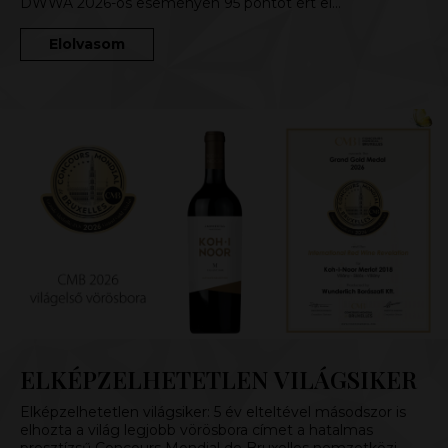
DWWA 2026-os eseményén 95 pontot ért el…
Elolvasom
ELKÉPZELHETETLEN VILÁGSIKER
Elképzelhetetlen világsiker: 5 év elteltével másodszor is
elhozta a világ legjobb vörösbora címet a hatalmas