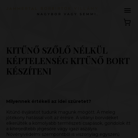
KITŰNŐ SZŐLŐ NÉLKÜL
KÉPTELENSÉG KITŰNŐ BORT
KÉSZÍTENI
Milyennek értékeli az idei szüretet?
Kitűnő évjáratot tudunk magunk mögött. A meleg
jótékony hatással volt az érésre. A villányi borvidéket
elkerülték a komolyabb természeti csapások, gondolok itt
a kiterjedtebb jégesőre vagy igazi aszályra.
Növényvédelmi szempontból is viszonylag egyszerű