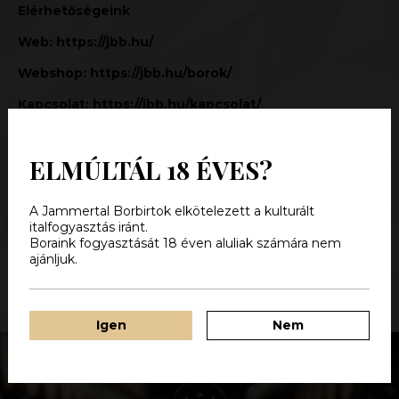
Elérhetőségeink
Web:
https://jbb.hu/
Webshop:
https://jbb.hu/borok/
Kapcsolat:
https://jbb.hu/kapcsolat/
Karácsonyi ajánlat:
ide kattintva
ELMÚLTÁL 18 ÉVES?
A Jammertal Borbirtok elkötelezett a kulturált
italfogyasztás iránt.
Boraink fogyasztását 18 éven aluliak számára nem
ajánljuk.
LEGFRISSEBB BEJEGYZÉSEK
Igen
Nem