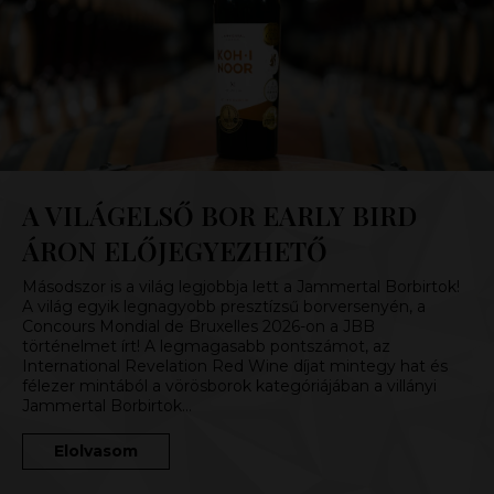
A VILÁGELSŐ BOR EARLY BIRD
ÁRON ELŐJEGYEZHETŐ
Másodszor is a világ legjobbja lett a Jammertal Borbirtok!
A világ egyik legnagyobb presztízsű borversenyén, a
Concours Mondial de Bruxelles 2026-on a JBB
történelmet írt! A legmagasabb pontszámot, az
International Revelation Red Wine díjat mintegy hat és
félezer mintából a vörösborok kategóriájában a villányi
Jammertal Borbirtok…
Elolvasom