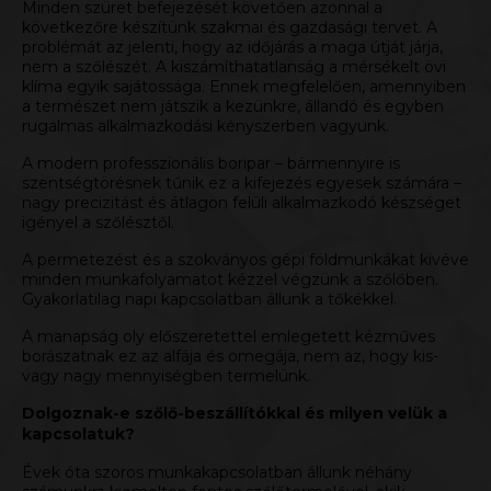
Minden szüret befejezését követően azonnal a
következőre készítünk szakmai és gazdasági tervet. A
problémát az jelenti, hogy az időjárás a maga útját járja,
nem a szőlészét. A kiszámíthatatlanság a mérsékelt övi
klíma egyik sajátossága. Ennek megfelelően, amennyiben
a természet nem játszik a kezünkre, állandó és egyben
rugalmas alkalmazkodási kényszerben vagyunk.
A modern professzionális boripar – bármennyire is
szentségtörésnek tűnik ez a kifejezés egyesek számára –
nagy precizitást és átlagon felüli alkalmazkodó készséget
igényel a szőlésztől.
A permetezést és a szokványos gépi földmunkákat kivéve
minden munkafolyamatot kézzel végzünk a szőlőben.
Gyakorlatilag napi kapcsolatban állunk a tőkékkel.
A manapság oly előszeretettel emlegetett kézműves
borászatnak ez az alfája és omegája, nem az, hogy kis-
vagy nagy mennyiségben termelünk.
Dolgoznak-e szőlő-beszállítókkal és milyen velük a
kapcsolatuk?
Évek óta szoros munkakapcsolatban állunk néhány