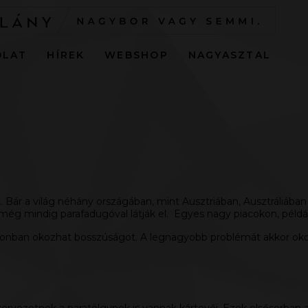
OLAT
HÍREK
WEBSHOP
NAGYASZTAL
 Bár a világ néhány országában, mint Ausztriában, Ausztráliában 
 még mindig parafadugóval látják el. Egyes nagy piacokon, péld
onban okozhat bosszúságot. A legnagyobb problémát akkor okozz