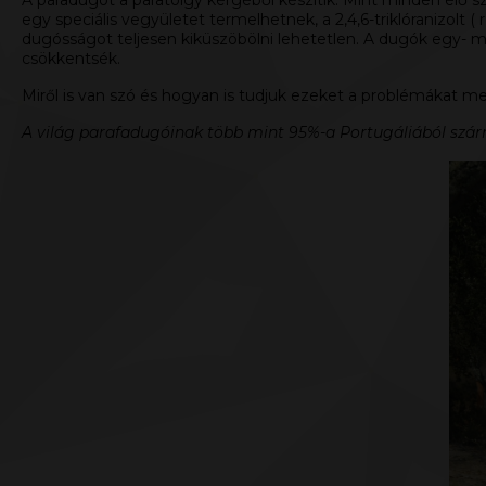
A paradugót a paratölgy kérgéből készítik. Mint minden élő
egy speciális vegyületet termelhetnek, a 2,4,6-triklóranizolt (
dugósságot teljesen kiküszöbölni lehetetlen. A dugók egy- má
csökkentsék.
Miről is van szó és hogyan is tudjuk ezeket a problémákat m
A világ parafadugóinak több mint 95%-a Portugáliából szár