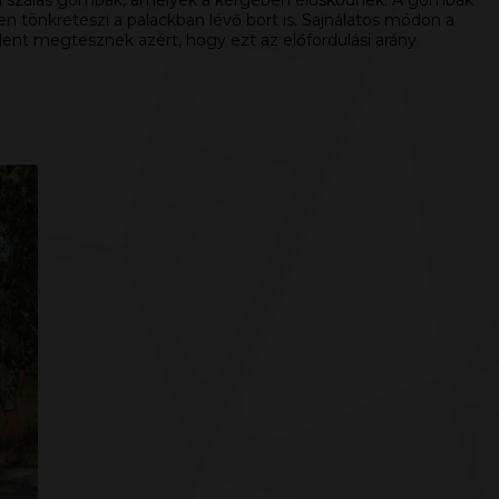
an a szálas gombák, amelyek a kérgében élősködnek. A gombák
esen tönkreteszi a palackban lévő bort is. Sajnálatos módon a
dent megtesznek azért, hogy ezt az előfordulási arány