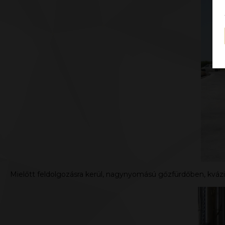
Mielőtt feldolgozásra kerül, nagynyomású gőzfürdőben, kvázi