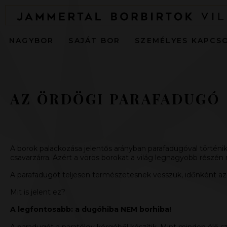
NAGYBOR
SAJÁT BOR
SZEMÉLYES KAPCS
AZ ÖRDÖGI PARAFADUGÓ
A borok palackozása jelentős arányban parafadugóval történik.
csavarzárra. Azért a vörös borokat a világ legnagyobb részén
A parafadugót teljesen természetesnek vesszük, időnként az
Mit is jelent ez?
A legfontosabb: a dugóhiba NEM borhiba!