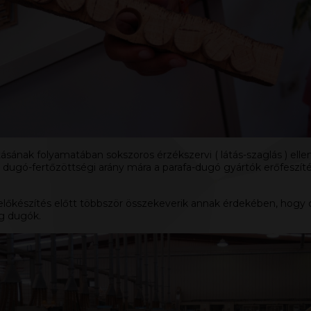
tásának folyamatában sokszoros érzékszervi ( látás-szaglás ) el
4%-os dugó-fertőzöttségi arány mára a parafa-dugó gyártók erőfes
előkészítés előtt többször összekeverik annak érdekében, hogy c
g dugók.