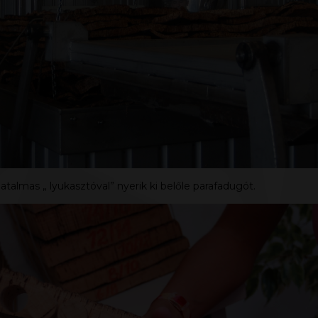
talmas „ lyukasztóval” nyerik ki belőle parafadugót.