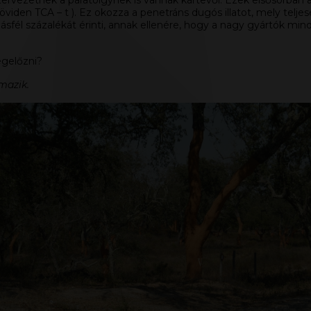
 szervezetnek a paratölgynek is vannak kártevői. Ezek elsősorb
 röviden TCA – t ). Ez okozza a penetráns dugós illatot, mely telj
sfél százalékát érinti, annak ellenére, hogy a nagy gyártók min
egelőzni?
mazik.