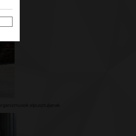
organizmusok elpusztuljanak.