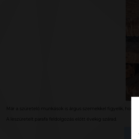
Már a szüretelő munkások is árgus szemekkel figyelik, hogy 
A leszüretelt parafa feldolgozás előtt évekig szárad.