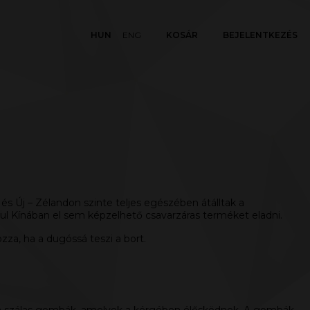
HUN
ENG
KOSÁR
BEJELENTKEZÉS
és Új – Zélandon szinte teljes egészében átálltak a
ául Kínában el sem képzelhető csavarzáras terméket eladni.
a, ha a dugóssá teszi a bort.