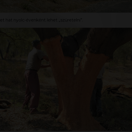
et hat nyolc-évenként lehet „szüretelni”.