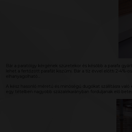
Bár a paratölgy kérgének szüretekor és később a parafa gyár
lehet a fertőzött parafát kiszűrni. Bár a tíz évvel előtti 2-
elhanyagolható…
A kész hasonló méretű és minőségű dugókat szállításra való 
egy tételben nagyobb százalékarányban forduljanak elő bete