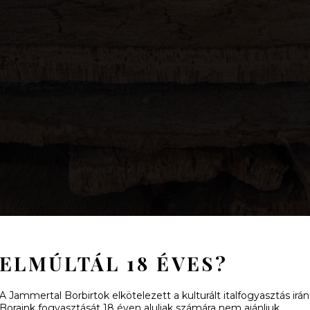
gombafertőzésre jellemző sárga folt megjelenik-e a kérgen, ha i
ELMÚLTÁL 18 ÉVES?
A Jammertal Borbirtok elkötelezett a kulturált italfogyasztás irán
Boraink fogyasztását 18 éven aluliak számára nem ajánljuk.