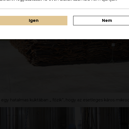
Igen
Nem
 egy hatalmas kuktában „ főzik”, hogy az esetleges káros mikro