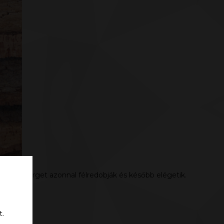
gen ha kérget azonnal félredobják és később elégetik.
t.