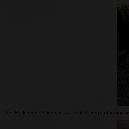
A belőle készíthető dugó hosszúságát a kéreg vastagsága h