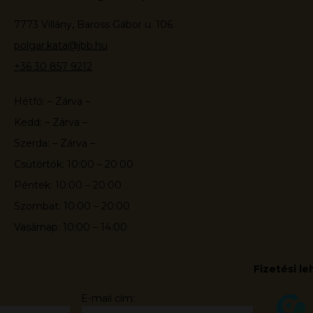
7773 Villány, Baross Gábor u. 106.
polgar.kata@jbb.hu
+36 30 857 9212
Hétfő: – Zárva –
Kedd: – Zárva –
Szerda: – Zárva –
Csütörtök: 10:00 – 20:00
Péntek: 10:00 – 20:00
Szombat: 10:00 – 20:00
Vasárnap: 10:00 – 14:00
Fizetési l
E-mail cím: