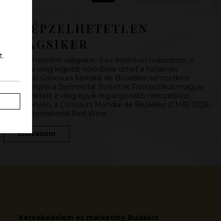
ELKÉPZELHETETLEN
VILÁGSIKER
t.
Elképzelhetetlen világsiker: 5 év elteltével másodszor is
elhozta a világ legjobb vörösbora címet a hatalmas
presztízsű Concours Mondial de Bruxelles nemzetközi
borversenyről a Jammertal Borbirtok Fantasztikus magyar
siker született a világ egyik legrangosabb nemzetközi
borversenyén, a Concours Mondial de Bruxelles (CMB) 2026-
on: az International Red Wine…
Elolvasom
Kereskedelem és marketing Budaörs