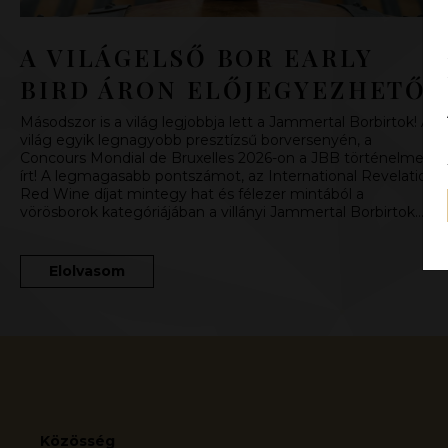
A VILÁGELSŐ BOR EARLY
BIRD ÁRON ELŐJEGYEZHETŐ
Másodszor is a világ legjobbja lett a Jammertal Borbirtok! A
világ egyik legnagyobb presztízsű borversenyén, a
Concours Mondial de Bruxelles 2026-on a JBB történelmet
írt! A legmagasabb pontszámot, az International Revelation
Red Wine díjat mintegy hat és félezer mintából a
vörösborok kategóriájában a villányi Jammertal Borbirtok…
Elolvasom
Közösség