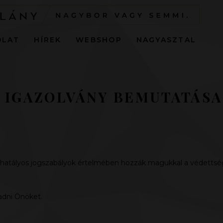
OLAT
HÍREK
WEBSHOP
NAGYASZTAL
 IGAZOLVÁNY BEMUTATÁSA
atályos jogszabályok értelmében hozzák magukkal a védettsége
adni Önöket.