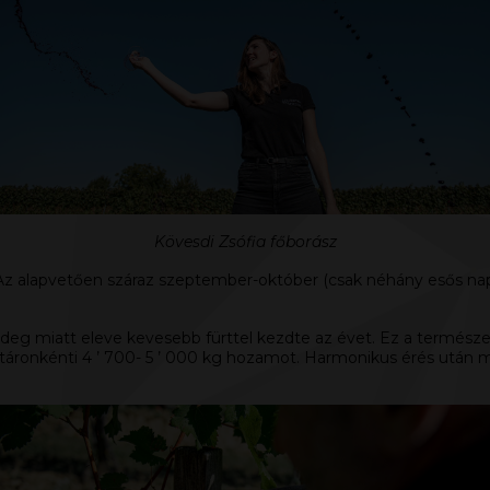
Kövesdi Zsófia főborász
 Az alapvetően száraz szeptember-október (csak néhány esős nap
hideg miatt eleve kevesebb fürttel kezdte az évet. Ez a termész
ktáronkénti 4 ’ 700- 5 ’ 000 kg hozamot. Harmonikus érés után m