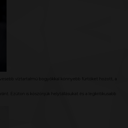
kevesebb víztartalmú bogyókkal könnyebb fürtöket hozott, a
t. Ezúton is köszönjük helytállásukat és a legkritikusabb