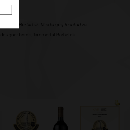
ammertal Borbirtok. Minden jog fenntartva.
, designer borok, Jammertal Borbirtok.