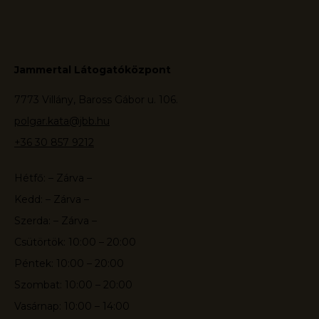
Jammertal Látogatóközpont
7773 Villány, Baross Gábor u. 106.
polgar.kata@jbb.hu
+36 30 857 9212
Hétfő: – Zárva –
Kedd: – Zárva –
Szerda: – Zárva –
Csütörtök: 10:00 – 20:00
Péntek: 10:00 – 20:00
Szombat: 10:00 – 20:00
Vasárnap: 10:00 – 14:00