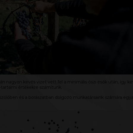
án nagyon kevés vizet vett fel a minimális őszi esők után, így 
l-tartalmi értékekre számítunk.
szőlőben és a borászatban dolgozó munkatársaink számára egyarán