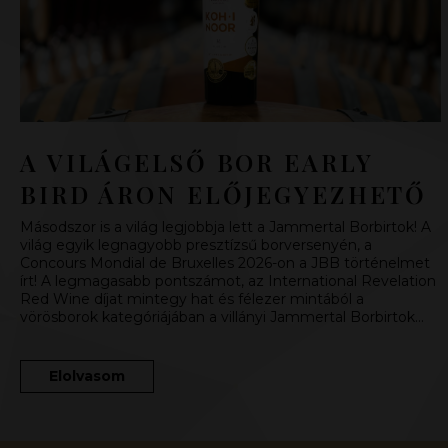
A VILÁGELSŐ BOR EARLY
BIRD ÁRON ELŐJEGYEZHETŐ
Másodszor is a világ legjobbja lett a Jammertal Borbirtok! A
világ egyik legnagyobb presztízsű borversenyén, a
Concours Mondial de Bruxelles 2026-on a JBB történelmet
írt! A legmagasabb pontszámot, az International Revelation
Red Wine díjat mintegy hat és félezer mintából a
vörösborok kategóriájában a villányi Jammertal Borbirtok…
Elolvasom