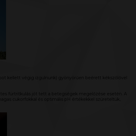
ot kellett végig izgulnunk) gyönyörűen beérett kékszőlővel
etes fürtritkulás jót tett a betegségek megelőzése esetén. A
agas cukorfokkal és optimális pH értékekkel szüreteltük,