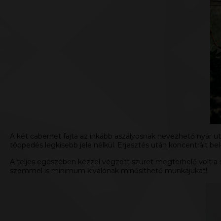
A két cabernet fajta az inkább aszályosnak nevezhető nyár ut
töppedés legkisebb jele nélkül. Erjesztés után koncentrált be
A teljes egészében kézzel végzett szüret megterhelő volt a 
szemmel is minimum kiválónak minősíthető munkájukat!