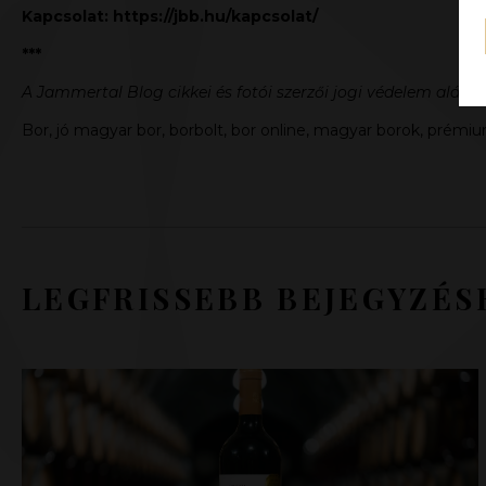
Kapcsolat:
https://jbb.hu/kapcsolat/
***
A Jammertal Blog cikkei és fotói szerzői jogi védelem alá es
Bor, jó magyar bor, borbolt, bor online, magyar borok, prémiu
LEGFRISSEBB BEJEGYZÉS