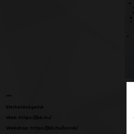
***
Elérhetőségeink
Web:
https://jbb.hu/
Webshop:
https://jbb.hu/borok/