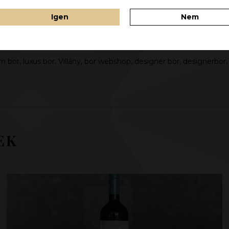
Igen
Nem
nek, a felhasználásuk engedélyköteles:
jbb@jbb.hu
. Copyright J
m bor, luxus bor, Villány, bor webshop, designer bor, designerbor
EK