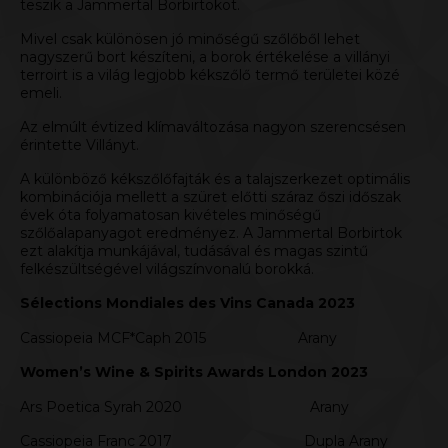
teszik a Jammertal Borbirtokot.
Mivel csak különösen jó minőségű szőlőből lehet
nagyszerű bort készíteni, a borok értékelése a villányi
terroirt is a világ legjobb kékszőlő termő területei közé
emeli.
Az elmúlt évtized klímaváltozása nagyon szerencsésen
érintette Villányt.
A különböző kékszőlőfajták és a talajszerkezet optimális
kombinációja mellett a szüret előtti száraz őszi időszak
évek óta folyamatosan kivételes minőségű
szőlőalapanyagot eredményez. A Jammertal Borbirtok
ezt alakítja munkájával, tudásával és magas szintű
felkészültségével világszínvonalú borokká.
Sélections Mondiales des Vins Canada 2023
Cassiopeia MCF*Caph 2015 Arany
Women’s Wine & Spirits Awards London 2023
Ars Poetica Syrah 2020 Arany
Cassiopeia Franc 2017 Dupla Arany