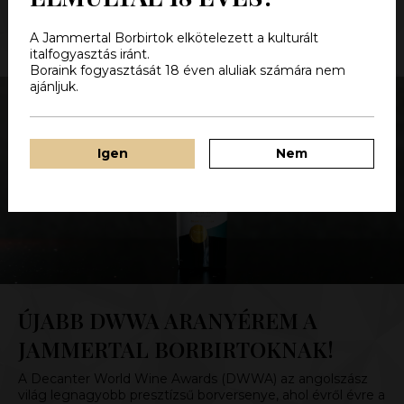
Elolvasom
A Jammertal Borbirtok elkötelezett a kulturált
italfogyasztás iránt.
Boraink fogyasztását 18 éven aluliak számára nem
ajánljuk.
Igen
Nem
ÚJABB DWWA ARANYÉREM A
JAMMERTAL BORBIRTOKNAK!
A Decanter World Wine Awards (DWWA) az angolszász
világ legnagyobb presztízsű borversenye, ahol évről évre a