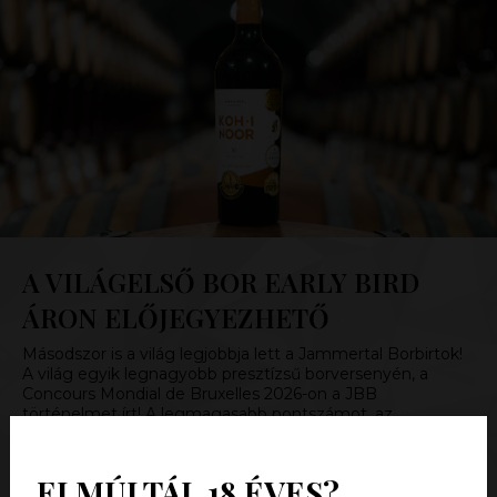
A VILÁGELSŐ BOR EARLY BIRD
ÁRON ELŐJEGYEZHETŐ
Másodszor is a világ legjobbja lett a Jammertal Borbirtok!
A világ egyik legnagyobb presztízsű borversenyén, a
Concours Mondial de Bruxelles 2026-on a JBB
történelmet írt! A legmagasabb pontszámot, az
International Revelation Red Wine díjat mintegy hat és
félezer mintából a vörösborok kategóriájában a villányi
Jammertal Borbirtok…
ELMÚLTÁL 18 ÉVES?