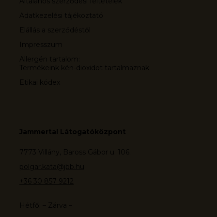
Általános szerződési feltételek
Adatkezelési tájékoztató
Elállás a szerződéstől
Impresszum
Allergén tartalom:
Termékeink kén-dioxidot tartalmaznak
Etikai kódex
Jammertal Látogatóközpont
7773 Villány, Baross Gábor u. 106.
polgar.kata@jbb.hu
+36 30 857 9212
Hétfő: – Zárva –