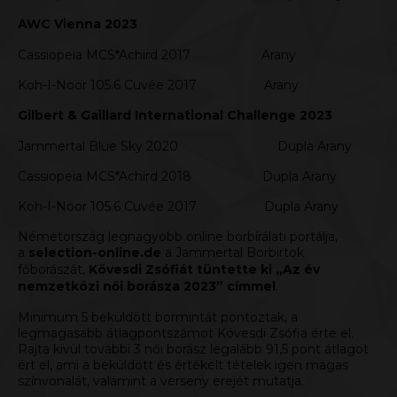
AWC Vienna 2023
Cassiopeia MCS*Achird 2017 Arany
Koh-I-Noor 105.6 Cuvée 2017 Arany
Gilbert & Gaillard International Challenge 2023
Jammertal Blue Sky 2020 Dupla Arany
Cassiopeia MCS*Achird 2018 Dupla Arany
Koh-I-Noor 105.6 Cuvée 2017 Dupla Arany
Németország legnagyobb online borbírálati portálja,
a
selection-online.de
a Jammertal Borbirtok
főborászát,
Kövesdi Zsófiát tüntette ki „Az év
nemzetközi női borásza 2023” címmel
.
Minimum 5 beküldött bormintát pontoztak, a
legmagasabb átlagpontszámot Kövesdi Zsófia érte el.
Rajta kívül további 3 női borász legalább 91,5 pont átlagot
ért el, ami a beküldött és értékelt tételek igen magas
színvonalát, valamint a verseny erejét mutatja.