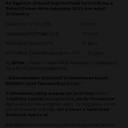
Az Egyesült Államok legismertebb borkritikusa, a
Robert Parker Wine Advocate 2023-ban adott
értékelése
Cassiopeia CF*Cih 2015 90 pont
Cassiopeia MCF*Caph 2015 90 pont
Koh-I-Noor Merlot 2019 91 pont
Koh-I-Noor Cabernet Sauvignon 2017 92 pont
Az
RPWA
( Robert Parker Wine Advocate ) honlapja ezt
írja a 90-95 pontos értékelésről:
„
Kiemelkedően összetett és karakteres borok.
Röviden, ezek fantasztikus borok
.”
A Winelovers Wine Awards-on 2023-ban
először
a
Halimba Crystal
támogatásával „
Az Év Pincészete
”
díjat is kiosztották a legtöbb arany- és nagyarany-érmet
szerző borászat számára
. Ezt a címet a Jammertal
Borbirtok nyerte el
.
A budapesti borversenyen a nemzetközi elitbe tartozó