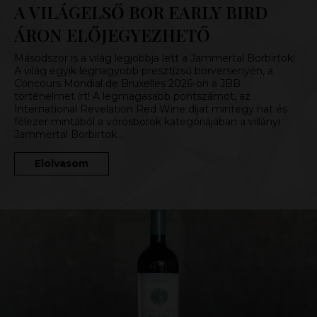
A VILÁGELSŐ BOR EARLY BIRD
ÁRON ELŐJEGYEZHETŐ
Másodszor is a világ legjobbja lett a Jammertal Borbirtok!
A világ egyik legnagyobb presztízsű borversenyén, a
Concours Mondial de Bruxelles 2026-on a JBB
történelmet írt! A legmagasabb pontszámot, az
International Revelation Red Wine díjat mintegy hat és
félezer mintából a vörösborok kategóriájában a villányi
Jammertal Borbirtok…
Elolvasom