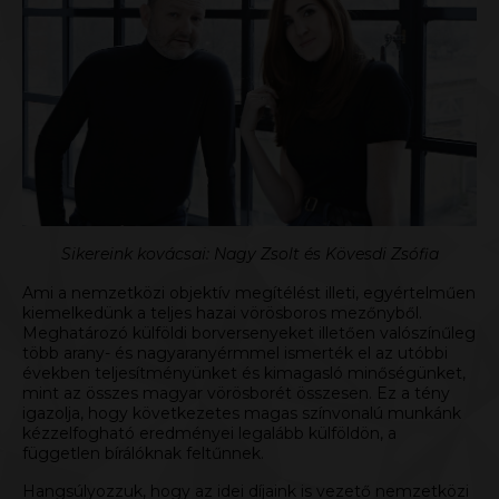
Sikereink kovácsai: Nagy Zsolt és Kövesdi Zsófia
Ami a nemzetközi objektív megítélést illeti, egyértelműen
kiemelkedünk a teljes hazai vörösboros mezőnyből.
Meghatározó külföldi borversenyeket illetően valószínűleg
több arany- és nagyaranyérmmel ismerték el az utóbbi
években teljesítményünket és kimagasló minőségünket,
mint az összes magyar vörösborét összesen. Ez a tény
igazolja, hogy következetes magas színvonalú munkánk
kézzelfogható eredményei legalább külföldön, a
független bírálóknak feltűnnek.
Hangsúlyozzuk, hogy az idei díjaink is
vezető nemzetközi