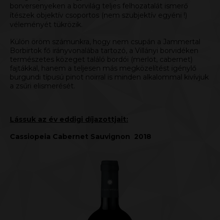
borversenyeken a borvilág teljes felhozatalát ismerő
ítészek objektív csoportos (nem szubjektív egyéni !)
véleményét tükrözik.
Külön öröm számunkra, hogy nem csupán a Jammertal
Borbirtok fő irányvonalába tartozó, a Villányi borvidéken
természetes közeget találó bordói (merlot, cabernet)
fajtákkal, hanem a teljesen más megközelítést igénylő
burgundi típusú pinot noirral is minden alkalommal kivívjuk
a zsűri elismerését.
Lássuk az év eddigi díjazottjait:
Cassiopeia Cabernet Sauvignon 2018