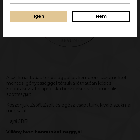
Igen
Nem
A szakmai tudás tehetséggel és kompromisszumoktól
mentes igényességgel társulva láthatóan képes
kibontakoztatni aprócska borvidékünk fenomenális
adottságait.
Köszönjük Zsófi, Zsolt és egész csapatunk kiváló szakmai
munkáját!
Hajrá JBB!
Villány tesz bennünket naggyá!