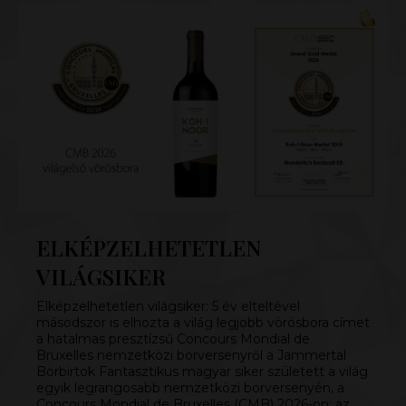
ELKÉPZELHETETLEN
VILÁGSIKER
Elképzelhetetlen világsiker: 5 év elteltével
másodszor is elhozta a világ legjobb vörösbora címet
a hatalmas presztízsű Concours Mondial de
Bruxelles nemzetközi borversenyről a Jammertal
Borbirtok Fantasztikus magyar siker született a világ
egyik legrangosabb nemzetközi borversenyén, a
Concours Mondial de Bruxelles (CMB) 2026-on: az