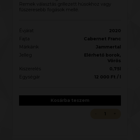
Remek választás grillezett húsokhoz vagy
fűszeresebb fogások mellé.
Évjárat
2020
Fajta
Cabernet Franc
Márkáink
Jammertal
Jelleg
Elérhető borok
,
Vörös
Kiszerelés
0,75l
Egységár
12 000
Ft
/ l
Kosárba teszem