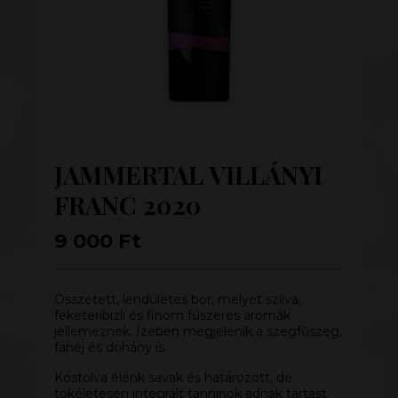
JAMMERTAL VILLÁNYI
FRANC 2020
9 000
Ft
Összetett, lendületes bor, melyet szilva,
feketeribizli és finom fűszeres aromák
jellemeznek. Ízében megjelenik a szegfűszeg,
fahéj és dohány is.
Kóstolva élénk savak és határozott, de
tökéletesen integrált tanninok adnak tartást.