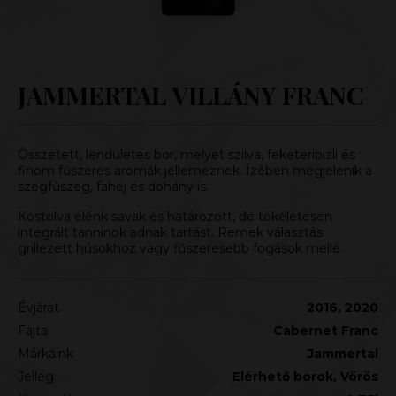
JAMMERTAL VILLÁNY FRANC
Összetett, lendületes bor, melyet szilva, feketeribizli és
finom fűszeres aromák jellemeznek. Ízében megjelenik a
szegfűszeg, fahéj és dohány is.
Kóstolva élénk savak és határozott, de tökéletesen
integrált tanninok adnak tartást. Remek választás
grillezett húsokhoz vagy fűszeresebb fogások mellé.
Évjárat
2016, 2020
Fajta
Cabernet Franc
Márkáink
Jammertal
Jelleg
Elérhető borok
,
Vörös