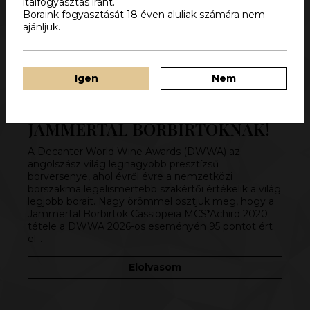
italfogyasztás iránt.
Boraink fogyasztását 18 éven aluliak számára nem
ajánljuk.
Igen
Nem
ÚJABB DWWA ARANYÉREM A
JAMMERTAL BORBIRTOKNAK!
A Decanter World Wine Awards (DWWA) az
angolszász világ legnagyobb presztízsű
borversenye, ahol évről évre a nemzetközi
borszakma legelismertebb szakértői értékelik a világ
legjobb borait. Nagy örömmel osztjuk meg, hogy a
Jammertal Borbirtok Cassiopeia MCS*Achird 2020
tétele a DWWA 2026-os eseményén 95 pontot ért
el…
Elolvasom