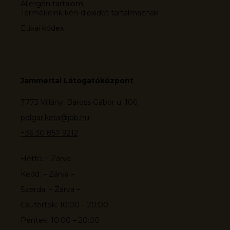
Allergén tartalom:
Termékeink kén-dioxidot tartalmaznak
Etikai kódex
Jammertal Látogatóközpont
7773 Villány, Baross Gábor u. 106.
polgar.kata@jbb.hu
+36 30 857 9212
Hétfő: – Zárva –
Kedd: – Zárva –
Szerda: – Zárva –
Csütörtök: 10:00 – 20:00
Péntek: 10:00 – 20:00