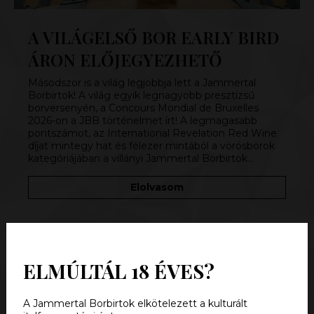
A VILÁGELSŐ BOR EARLY BIRD
ÁRON ELŐJEGYEZHETŐ
Másodszor is a világ legjobbja lett a Jammertal
Borbirtok! A világ egyik legnagyobb presztízsű
borversenyén, a Concours Mondial de Bruxelles
2026-on a JBB történelmet írt! A legmagasabb
pontszámot, az International Revelation Red Wine
díjat mintegy hat és félezer mintából a vörösborok
kategóriájában a villányi Jammertal Borbirtok…
Elolvasom
ELMÚLTÁL 18 ÉVES?
A Jammertal Borbirtok elkötelezett a kulturált