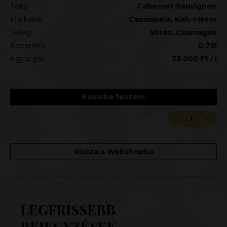
Fajta
Cabernet Sauvignon
Márkáink
Cassiopeia, Koh-I-Noor
Jelleg
Vörös
,
Csomagok
Kiszerelés
0,75l
Egységár
33 000
Ft
/ l
Kosárba teszem
Vissza a Webshopba
LEGFRISSEBB
BEJEGYZÉSEK