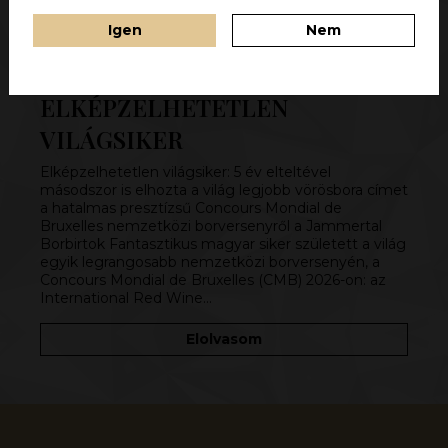
Igen
Nem
ELKÉPZELHETETLEN
VILÁGSIKER
Elképzelhetetlen világsiker: 5 év elteltével
másodszor is elhozta a világ legjobb vörösbora címet
a hatalmas presztízsű Concours Mondial de
Bruxelles nemzetközi borversenyről a Jammertal
Borbirtok Fantasztikus magyar siker született a világ
egyik legrangosabb nemzetközi borversenyén, a
Concours Mondial de Bruxelles (CMB) 2026-on: az
International Red Wine…
Elolvasom