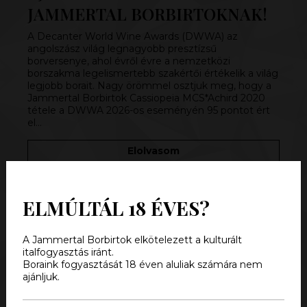
JAMMERTAL BORBIRTOKNAK!
A Decanter World Wine Awards (DWWA) az
angolszász világ legnagyobb presztízsű
borversenye, ahol évről évre a nemzetközi
borszakma legelismertebb szakértői értékelik a világ
legjobb borait. Nagy örömmel osztjuk meg, hogy a
Jammertal Borbirtok Cassiopeia MCS*Achird 2020
tétele a DWWA 2026-os eseményén 95 pontot ért
el…
Elolvasom
ELMÚLTÁL 18 ÉVES?
A Jammertal Borbirtok elkötelezett a kulturált
italfogyasztás iránt.
Boraink fogyasztását 18 éven aluliak számára nem
ajánljuk.