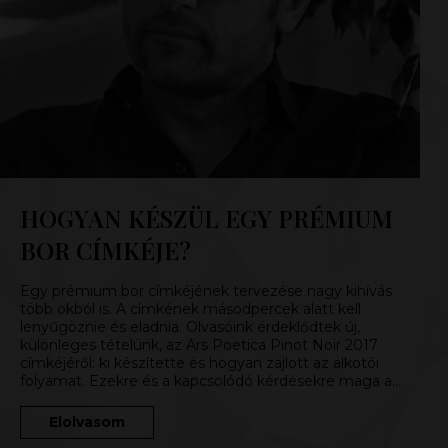
HOGYAN KÉSZÜL EGY PRÉMIUM
BOR CÍMKÉJE?
Egy prémium bor címkéjének tervezése nagy kihívás
több okból is. A címkének másodpercek alatt kell
lenyűgöznie és eladnia. Olvasóink érdeklődtek új,
különleges tételünk, az Ars Poetica Pinot Noir 2017
címkéjéről: ki készítette és hogyan zajlott az alkotói
folyamat. Ezekre és a kapcsolódó kérdésekre maga a…
Elolvasom