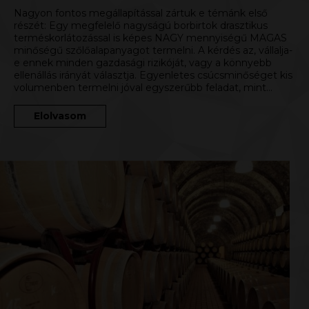
Nagyon fontos megállapítással zártuk e témánk első
részét: Egy megfelelő nagyságú borbirtok drasztikus
terméskorlátozással is képes NAGY mennyiségű MAGAS
minőségű szőlőalapanyagot termelni. A kérdés az, vállalja-
e ennek minden gazdasági rizikóját, vagy a könnyebb
ellenállás irányát választja. Egyenletes csúcsminőséget kis
volumenben termelni jóval egyszerűbb feladat, mint…
Elolvasom