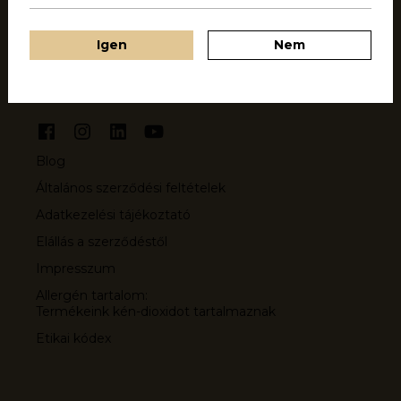
Igen
Nem
Közösség
Blog
Általános szerződési feltételek
Adatkezelési tájékoztató
Elállás a szerződéstől
Impresszum
Allergén tartalom:
Termékeink kén-dioxidot tartalmaznak
Etikai kódex