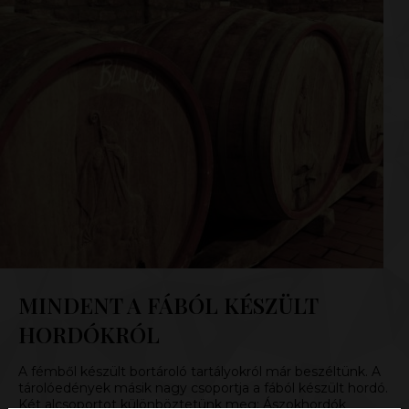
MINDENT A FÁBÓL KÉSZÜLT
HORDÓKRÓL
A fémből készült bortároló tartályokról már beszéltünk. A
tárolóedények másik nagy csoportja a fából készült hordó.
Két alcsoportot különböztetünk meg: Ászokhordók