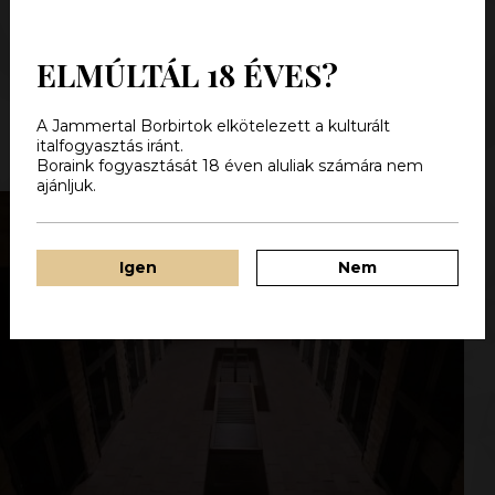
Égetett kishordók (becenevükön „ barrique” hordók) Az
ászokhordók többnyire kocsánytalan tölgy fájából
készülnek, belső felszínük nyers, semmivel nem kezelt
ELMÚLTÁL 18 ÉVES?
tölgyfa. Kapacitásuk rendszerint 10 – 100…
Elolvasom
A Jammertal Borbirtok elkötelezett a kulturált
italfogyasztás iránt.
Boraink fogyasztását 18 éven aluliak számára nem
ajánljuk.
Igen
Nem