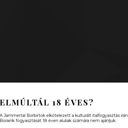
ELMÚLTÁL 18 ÉVES?
A Jammertal Borbirtok elkötelezett a kulturált italfogyasztás irán
Boraink fogyasztását 18 éven aluliak számára nem ajánljuk.