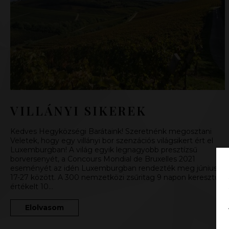
VILLÁNYI SIKEREK
Kedves Hegyközségi Barátaink! Szeretnénk megosztani
Veletek, hogy egy villányi bor szenzációs világsikert ért el
Luxemburgban! A világ egyik legnagyobb presztízsű
borversenyét, a Concours Mondial de Bruxelles 2021
eseményét az idén Luxemburgban rendezték meg június
17-27 között. A 300 nemzetközi zsűritag 9 napon keresztült
értékelt 10…
Elolvasom