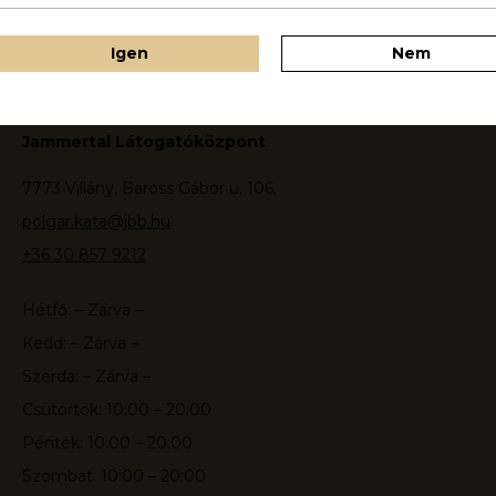
Igen
Nem
Jammertal Látogatóközpont
7773 Villány, Baross Gábor u. 106.
polgar.kata@jbb.hu
+36 30 857 9212
Hétfő: – Zárva –
Kedd: – Zárva –
Szerda: – Zárva –
Csütörtök: 10:00 – 20:00
Péntek: 10:00 – 20:00
Szombat: 10:00 – 20:00