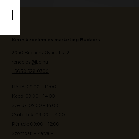
Kereskedelem és marketing Budaörs
2040 Budaörs, Gyár utca 2.
rendeles@jbb.hu
+36 30 328 0300
Hétfő: 09:00 – 14:00
Kedd: 09:00 – 14:00
Szerda: 09:00 – 14:00
Csütörtök: 09:00 – 14:00
Péntek: 09:00 – 12:00
Szombat: – Zárva –