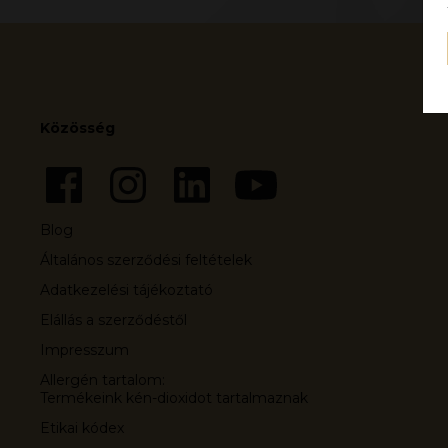
Közösség
Blog
Általános szerződési feltételek
Adatkezelési tájékoztató
Elállás a szerződéstől
Impresszum
Allergén tartalom:
Termékeink kén-dioxidot tartalmaznak
Etikai kódex