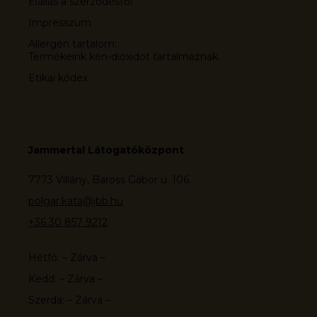
Elállás a szerződéstől
Impresszum
Allergén tartalom:
Termékeink kén-dioxidot tartalmaznak
Etikai kódex
Jammertal Látogatóközpont
7773 Villány, Baross Gábor u. 106.
polgar.kata@jbb.hu
+36 30 857 9212
Hétfő: – Zárva –
Kedd: – Zárva –
Szerda: – Zárva –