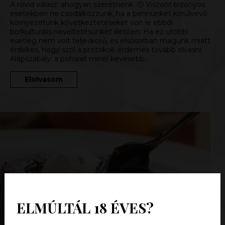
A rövid válasz: ahogyan szeretnénk. 🙂 Viszont bizonyos
esetekben ne csodálkozzunk, ha a bennünket körülvevő
környezetünk következtetéseket von le ebből
borkulturális neveltetésünket illetően. Ha ez utóbbi
esetleg nem volt teljeskörű, és elsősorban magunk miatt
érdekes, hogy szól a protokoll, érdemes tovább olvasni.
Alapszabály: a poharat minél kevesebb…
Elolvasom
ELMÚLTÁL 18 ÉVES?