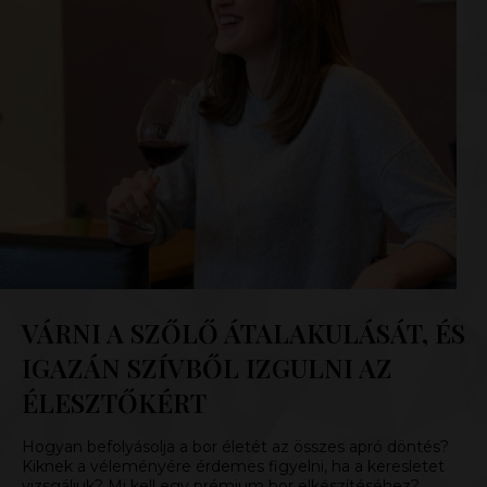
VÁRNI A SZŐLŐ ÁTALAKULÁSÁT, ÉS
IGAZÁN SZÍVBŐL IZGULNI AZ
ÉLESZTŐKÉRT
Hogyan befolyásolja a bor életét az összes apró döntés?
Kiknek a véleményére érdemes figyelni, ha a keresletet
vizsgáljuk? Mi kell egy prémium bor elkészítéséhez?