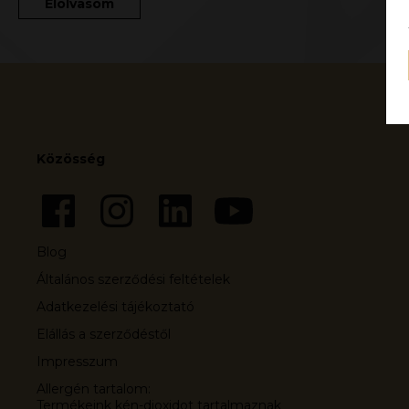
Elolvasom
Közösség
Blog
Általános szerződési feltételek
Adatkezelési tájékoztató
Elállás a szerződéstől
Impresszum
Allergén tartalom:
Termékeink kén-dioxidot tartalmaznak