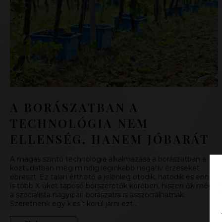
A BORÁSZATBAN A
TECHNOLÓGIA NEM
ELLENSÉG, HANEM JÓBARÁT
A magas szintű technológia alkalmazása a borászatban a
köztudatban még mindig leginkább negatív érzéseket
ébreszt. Ez talán érthető a jelenleg ötödik, hatodik és ennél
is több X-üket taposó borszeretők körében, hiszen ők még
a szocialista nagyipari borászatra is asszociálhatnak.
Szeretnénk egy kicsit körül járni ezt…