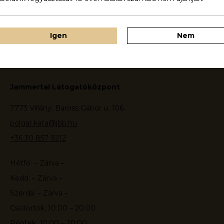
Igen
Nem
Jammertal Látogatóközpont
7773 Villány, Baross Gábor u. 106.
polgar.kata@jbb.hu
+36 30 857 9212
Hétfő: – Zárva –
Kedd: – Zárva –
Szerda: – Zárva –
Csütörtök: 10:00 – 20:00
Péntek: 10:00 – 20:00