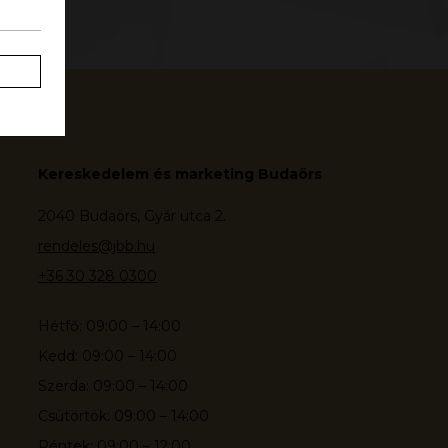
Kereskedelem és marketing Budaörs
2040 Budaörs, Gyár utca 2.
rendeles@jbb.hu
+36 30 328 0300
Hétfő: 09:00 – 14:00
Kedd: 09:00 – 14:00
Szerda: 09:00 – 14:00
Csütörtök: 09:00 – 14:00
Péntek: 09:00 – 12:00