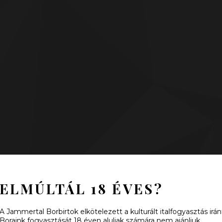
ELMÚLTÁL 18 ÉVES?
A Jammertal Borbirtok elkötelezett a kulturált italfogyasztás irán
Boraink fogyasztását 18 éven aluliak számára nem ajánljuk.