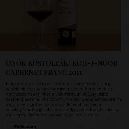
ÖNÖK KÓSTOLTÁK: KOH-I-NOOR
CABERNET FRANC 2011
Folyamatosan abban az örömben van részünk, hogy
vásárlóink és olvasóink kommentelnek, kérdeznek és
megtisztelnek minket a véleményükkel. Egy újabb
kóstoló-beszámolót hoztunk. András, Budapest Bevallom,
régóta kerülgettem a bort, szűk baráti körben a
vendégeimet egy sokszorosan díjnyertes borral akartam
meglepni. Kíváncsi is voltam rá, mit neveznek a…
Elolvasom