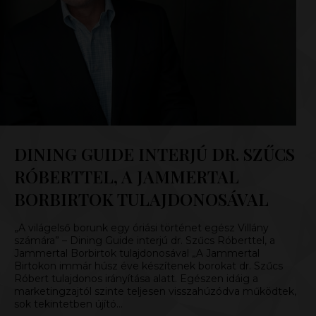
DINING GUIDE INTERJÚ DR. SZŰCS
RÓBERTTEL, A JAMMERTAL
BORBIRTOK TULAJDONOSÁVAL
„A világelső borunk egy óriási történet egész Villány
számára” – Dining Guide interjú dr. Szűcs Róberttel, a
Jammertal Borbirtok tulajdonosával „A Jammertal
Birtokon immár húsz éve készítenek borokat dr. Szűcs
Róbert tulajdonos irányítása alatt. Egészen idáig a
marketingzajtól szinte teljesen visszahúzódva működtek,
sok tekintetben újító…