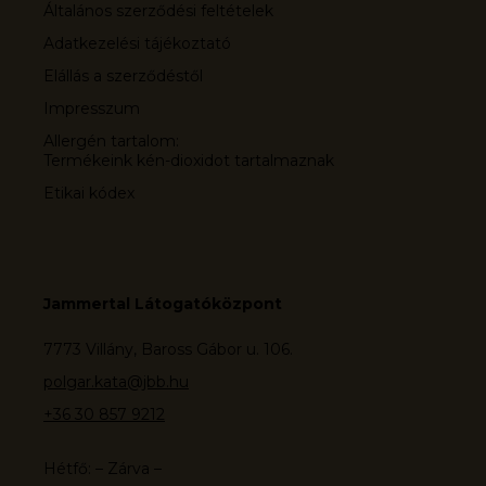
Általános szerződési feltételek
Adatkezelési tájékoztató
Elállás a szerződéstől
Impresszum
Allergén tartalom:
Termékeink kén-dioxidot tartalmaznak
Etikai kódex
Jammertal Látogatóközpont
7773 Villány, Baross Gábor u. 106.
polgar.kata@jbb.hu
+36 30 857 9212
Hétfő: – Zárva –