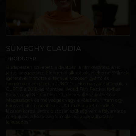
SÜMEGHY CLAUDIA
PRODUCER
Budapesten született, a divatban, a filmkészítésben is
jártas közgazdász. Életigenlő alkotások, lélekemelő filmek
ígéretével indította el férjével közösen gyártó és
forgalmazó cégüket, a JUNO11-t. Első nagyjátékfilmjük, a
CURTIZ a 2018-as Montreal World Film Festival fődíjas
filmje, majd Netflix film lett, de nevükhöz köthető a
Magasságok és mélységek vagy a Véletlenül írtam egy
könyvet című mozifilm is. „A tuti receptet mindenki
lázasan keresi, amire biztosan szükség van: a folyamatos
megújulás, a közösségformálás és a kiapadhatatlan
lelkesedés.”