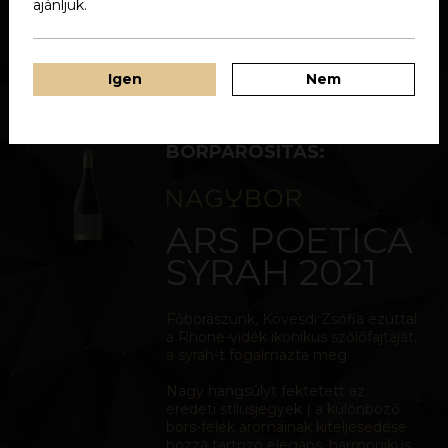
ajánljuk.
lehet forgandó. Gyakran olyan képzelt hatalommá nő,
mely az életünket kiszámíthatatlanná teszi. Van, hogy
kedvező fordulatként hat sorsunkra, és hirtelen jóra fordul
minden.
Igen
Nem
BORPÁROSÍTÁS:
ARS POETICA
SYRAH 2021
Főborászunk, Kövesdi Zsófia ezúttal
a Rhone-vidék ikonikus szőlőfajtáját,
a syrah-t fogalmazta meg.
Nagy hangsúlyt fektetett az
eredeti stílusjegyek ( a különböző
bors-félék aromáinak kiteljesedése
hozzá tartozó elegáns, harmonikus