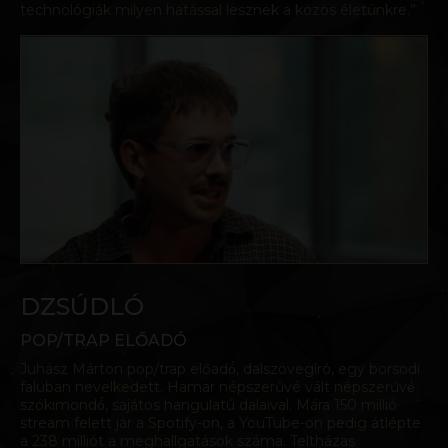
technológiák milyen hatással lesznek a közös életünkre.”
DZSÚDLÓ
POP/TRAP ELŐADÓ
Juhász Márton pop/trap előadó́, dalszövegíró, egy borsodi
faluban nevelkedett. Hamar népszerűvé vált népszerűvé́
szókimondó́, sajátos hangulatú dalaival. Mára 150 millió
stream felett jár a Spotify-on, a YouTube-on pedig átlépte
a 238 milliót a meghallgatások száma. Teltházas