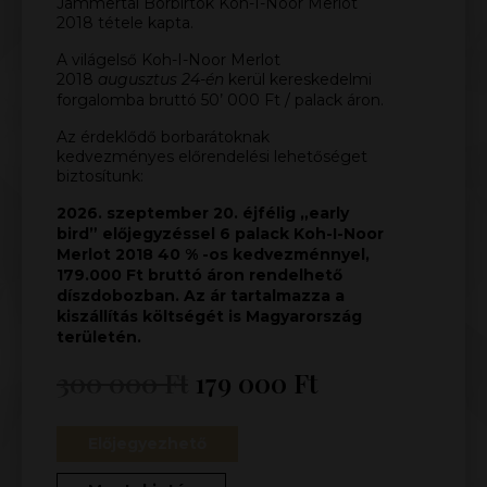
Jammertal Borbirtok Koh-I-Noor Merlot
2018 tétele kapta.
A világelső Koh-I-Noor Merlot
2018
augusztus 24-én
kerül kereskedelmi
forgalomba bruttó 50’ 000 Ft / palack áron.
Az érdeklődő borbarátoknak
kedvezményes előrendelési lehetőséget
biztosítunk:
2026. szeptember 20. éjfélig „early
bird” előjegyzéssel 6 palack Koh-I-Noor
Merlot 2018 40 % -os kedvezménnyel,
179.000 Ft bruttó áron rendelhető
díszdobozban. Az ár tartalmazza a
kiszállítás költségét is Magyarország
területén.
300 000
Ft
179 000
Ft
Előjegyezhető