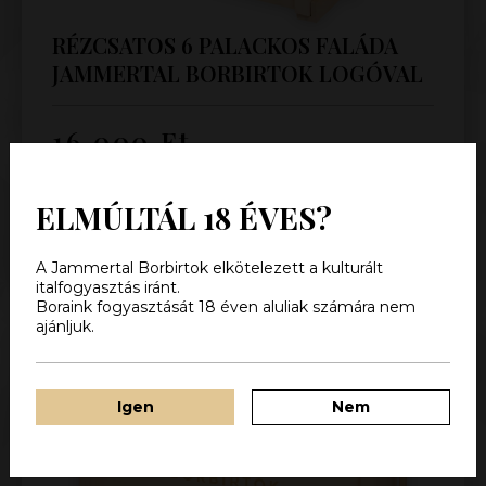
RÉZCSATOS 6 PALACKOS FALÁDA
JAMMERTAL BORBIRTOK LOGÓVAL
16 000
Ft
Kosárba teszem
ELMÚLTÁL 18 ÉVES?
Megtekintés
A Jammertal Borbirtok elkötelezett a kulturált
italfogyasztás iránt.
Boraink fogyasztását 18 éven aluliak számára nem
ajánljuk.
Igen
Nem