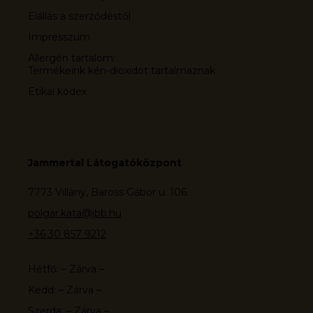
Elállás a szerződéstől
Impresszum
Allergén tartalom:
Termékeink kén-dioxidot tartalmaznak
Etikai kódex
Jammertal Látogatóközpont
7773 Villány, Baross Gábor u. 106.
polgar.kata@jbb.hu
+36 30 857 9212
Hétfő: – Zárva –
Kedd: – Zárva –
Szerda: – Zárva –