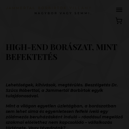
HIGH-END BORÁSZAT, MINT
BEFEKTETÉS
Lehetőségek, kihívások, megtérülés. Beszélgetés Dr.
Szűcs Róberttal, a
Jammertál Borbirtok
egyik
tulajdonosával.
Mint a világon egyetlen üzletágban, a borászatban
sem lehet sima és egyenletesen felfelé ívelő egy
zöldmezős beruházásként induló – ráadásul megelőző
szakmai előélethez nem kapcsolódó – vállalkozás
története. Vagy tévednénk?