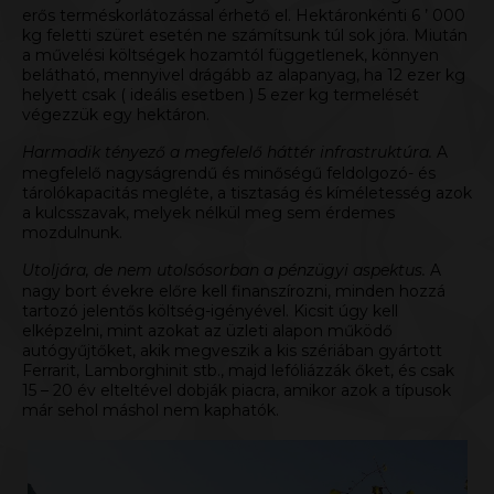
erős terméskorlátozással érhető el. Hektáronkénti 6 ’ 000
kg feletti szüret esetén ne számítsunk túl sok jóra. Miután
a művelési költségek hozamtól függetlenek, könnyen
belátható, mennyivel drágább az alapanyag, ha 12 ezer kg
helyett csak ( ideális esetben ) 5 ezer kg termelését
végezzük egy hektáron.
Harmadik tényező a megfelelő háttér infrastruktúra.
A
megfelelő nagyságrendű és minőségű feldolgozó- és
tárolókapacitás megléte, a tisztaság és kíméletesség azok
a kulcsszavak, melyek nélkül meg sem érdemes
mozdulnunk.
Utoljára, de nem utolsósorban a pénzügyi aspektus.
A
nagy bort évekre előre kell finanszírozni, minden hozzá
tartozó jelentős költség-igényével. Kicsit úgy kell
elképzelni, mint azokat az üzleti alapon működő
autógyűjtőket, akik megveszik a kis szériában gyártott
Ferrarit, Lamborghinit stb., majd lefóliázzák őket, és csak
15 – 20 év elteltével dobják piacra, amikor azok a típusok
már sehol máshol nem kaphatók.