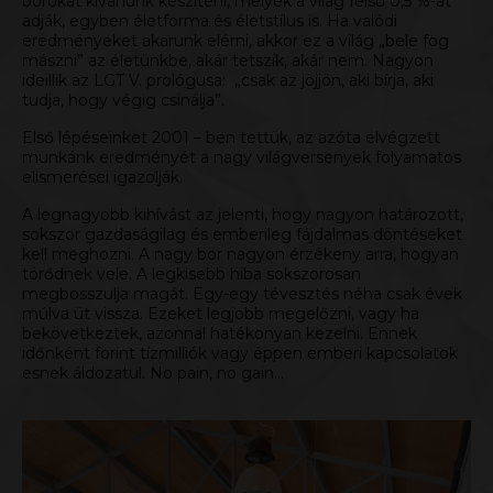
borokat kívánunk készíteni, melyek a világ felső 0,5 %-át
adják, egyben életforma és életstílus is. Ha valódi
eredményeket akarunk elérni, akkor ez a világ „bele fog
mászni” az életünkbe, akár tetszik, akár nem. Nagyon
ideillik az LGT V. prológusa: „csak az jöjjön, aki bírja, aki
tudja, hogy végig csinálja”.
Első lépéseinket 2001 – ben tettük, az azóta elvégzett
munkánk eredményét a nagy világversenyek folyamatos
elismerései
igazolják.
A legnagyobb kihívást az jelenti, hogy nagyon határozott,
sokszor gazdaságilag és emberileg fájdalmas döntéseket
kell meghozni. A nagy bor nagyon érzékeny arra, hogyan
törődnek vele. A legkisebb hiba sokszorosan
megbosszulja magát. Egy-egy tévesztés néha csak évek
múlva üt vissza. Ezeket legjobb megelőzni, vagy ha
bekövetkeztek, azonnal hatékonyan kezelni. Ennek
időnként forint tízmilliók vagy éppen emberi kapcsolatok
esnek áldozatul. No pain, no gain…