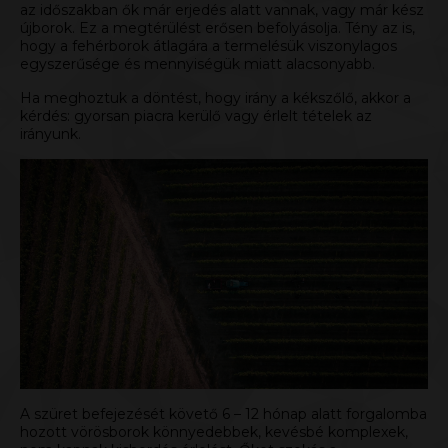
az időszakban ők már erjedés alatt vannak, vagy már kész
újborok. Ez a megtérülést erősen befolyásolja. Tény az is,
hogy a fehérborok átlagára a termelésük viszonylagos
egyszerűsége és mennyiségük miatt alacsonyabb.
Ha meghoztuk a döntést, hogy irány a kékszőlő, akkor a
kérdés: gyorsan piacra kerülő vagy érlelt tételek az
irányunk.
A szüret befejezését követő 6 – 12 hónap alatt forgalomba
hozott vörösborok könnyedebbek, kevésbé komplexek,