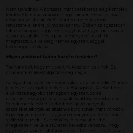
Nem tévednek. A
borászat
, mint befektetés elég komplex
kérdés. Előre bocsátanám, hogy minden – első hallásra
néha bonyolultnak tűnő – döntési mechanizmus-
rendszere ellenére jól modellezhető. Ebben az ágazatban
fokozottan igaz, hogy nem hagyhatjuk figyelmen kívül a
szakma szabályait és a piac kemény realitásait. Ha
megtesszük, a valóság nemes egyszerűséggel
beledönget a talajba.
Milyen példákat tudna hozni a fentiekre?
Tudnunk kell, hogy mit akarunk készíteni és kinek. Ez
minden termelő/szolgáltató cég alapja.
Az algoritmus a fehér – vörös válaszúttal kezdődik. Minden
pincészet az egyikre helyezi a főhangsúlyt. A fehérborok
előállítása nagyobb tömegben egyszerűbb és
rizikómentesebb, mint a hasonló kvalitású vörösboroké.
Ennek megfelelően a fehérborok jóval nagyobb
százalékát alkotják az általános borpiacnak, mint vörösök.
Egységnyi területen nagyobb mennyiséget lehet fehér
szőlőből termelni. Szignifikánsan hamarabb lehet
megkezdeni velük a szüretet, kevésbé valószínű, hogy
egy esős őszi időszak tönkreteszi a termést, mivel abban