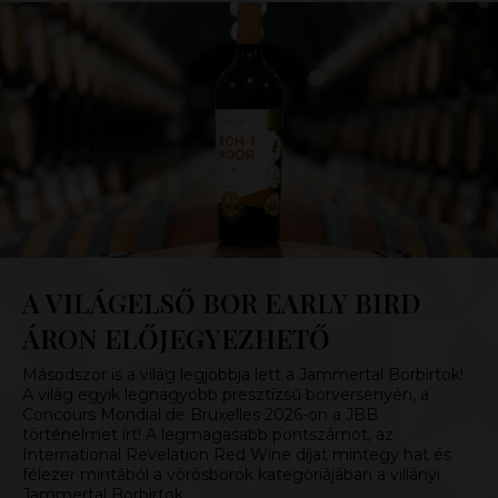
A VILÁGELSŐ BOR EARLY BIRD
ÁRON ELŐJEGYEZHETŐ
Másodszor is a világ legjobbja lett a Jammertal Borbirtok!
A világ egyik legnagyobb presztízsű borversenyén, a
Concours Mondial de Bruxelles 2026-on a JBB
történelmet írt! A legmagasabb pontszámot, az
International Revelation Red Wine díjat mintegy hat és
félezer mintából a vörösborok kategóriájában a villányi
Jammertal Borbirtok…