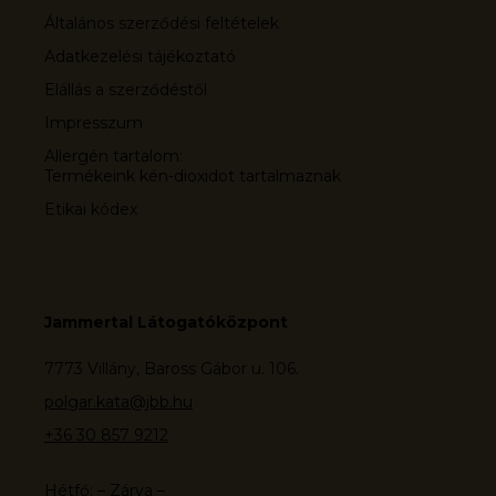
Általános szerződési feltételek
Adatkezelési tájékoztató
Elállás a szerződéstől
Impresszum
Allergén tartalom:
Termékeink kén-dioxidot tartalmaznak
Etikai kódex
Jammertal Látogatóközpont
7773 Villány, Baross Gábor u. 106.
polgar.kata@jbb.hu
+36 30 857 9212
Hétfő: – Zárva –