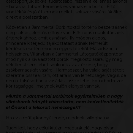
célcsoportjuk sokkal tudatosabb, hiszen a kellemes alkohol
– hatásnál többet keresnek és várnak el a bortól. Értő
vinotékák és jó éttermek mellett sokszor vásárolják őket
direkt a borászatban.
Közvetlen a Jammertal Borbirtoktól történő beszerzésnek
elég sok és jelentős előnye van. Először is munkatársaink
értenek ahhoz, amit csinálnak. Ily módon alapos,
mindenre kiterjedő tájékoztatást adnak felmerült
kérdések esetén minden egyes tételről. Másodszor, a
helyszínen, Villányban a
Jammertal Látogatóközpontban
mód nyílik a kiválasztott borok megkóstolására, így még
véletlenül sem lehet senkinek az az érzése, hogy
zsákbamacskát vásárol. Harmadszor, ha valaki saját tételt
szeretne összeállítani, ott arra is van lehetősége. Végül, de
nem utolsósorban a vásárlást össze lehet kötni bortrezor
kör tagsággal, melynek külön előnyei vannak.
Miután a Jammertal Borbirtok egyértelműen a nagy
vörösborok irányát választotta, nem kedvetlenítették
el Önöket a felsorolt nehézségek?
Ha ez a műfaj könnyű lenne, mindenki villoghatna.
Tudni kell, hogy célul kitűzni magunk elé, hogy olyan