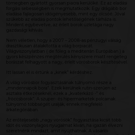
tömegben gyártott gyorsan piacra kerülőké. Ez az eladási
forgási sebességben is megmutatkozik. Egy drágább bor
eladása fajlagosan időigényesebb, mint egy olcsóé. Jóval
szűkebb az eladási pontok lehetőségének tárháza is.
Mindent egybevetve, az érlelt borok üzletága nagy
gazdasági kihívás.
Nem véletlen, hogy a 2007 – 2008-as pénzügyi válság
drasztikusan átalakította a világ borpiacát.
Világviszonylatban ( de főleg a mediterrán Európában ) a
gyors készpénzes megtérülés kényszere miatt rengeteg
borászat felhagyott a nagy, érlelt vörösborok készítésével.
Itt lassan el is értünk a „kinek” kérdéshez.
A világ vörösbor fogyasztásának túlnyomó része a
„mindennapok bora”. Ezek kerülnek rutin-szerűen az
asztalra étkezéseknél, ezek a „kvaterkázó -” és
„fröccsborok”. A szuper- és hipermarketek polcainak
túlnyomó többségét uralják, ennek megfelelő
árkategóriában.
Az erőteljesebb „nagy vörösök” fogyasztása kicsit több
időt és viszonylagos nyugalmat kíván, ha igazán élvezni
szeretnénk mindazt, amit nyújthatnak. A vásárlói