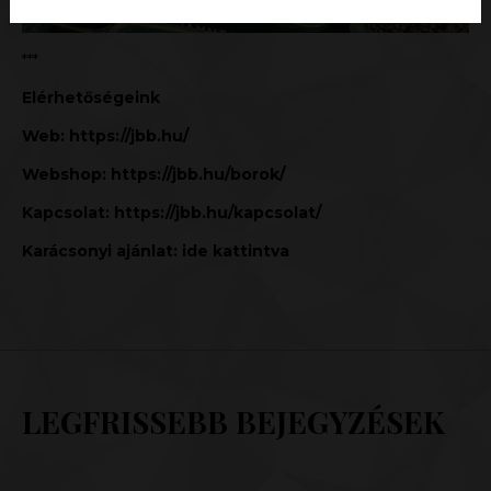
***
Elérhetőségeink
Web:
https://jbb.hu/
Webshop:
https://jbb.hu/borok/
Kapcsolat:
https://jbb.hu/kapcsolat/
Karácsonyi ajánlat:
ide kattintva
LEGFRISSEBB BEJEGYZÉSEK