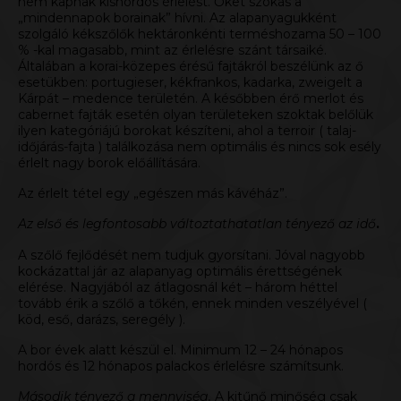
nem kapnak kishordós érlelést. Őket szokás a
„mindennapok borainak” hívni. Az alapanyagukként
szolgáló kékszőlők hektáronkénti terméshozama 50 – 100
% -kal magasabb, mint az érlelésre szánt társaiké.
Általában a korai-közepes érésű fajtákról beszélünk az ő
esetükben: portugieser, kékfrankos, kadarka, zweigelt a
Kárpát – medence területén. A későbben érő merlot és
cabernet fajták esetén olyan területeken szoktak belőlük
ilyen kategóriájú borokat készíteni, ahol a terroir ( talaj-
időjárás-fajta ) találkozása nem optimális és nincs sok esély
érlelt nagy borok előállítására.
Az érlelt tétel egy „egészen más kávéház”.
Az első és legfontosabb változtathatatlan tényező az idő
.
A szőlő fejlődését nem tudjuk gyorsítani. Jóval nagyobb
kockázattal jár az alapanyag optimális érettségének
elérése. Nagyjából az átlagosnál két – három héttel
tovább érik a szőlő a tőkén, ennek minden veszélyével (
köd, eső, darázs, seregély ).
A bor évek alatt készül el. Minimum 12 – 24 hónapos
hordós és 12 hónapos palackos érlelésre számítsunk.
Második tényező a mennyiség.
A kitűnő minőség csak