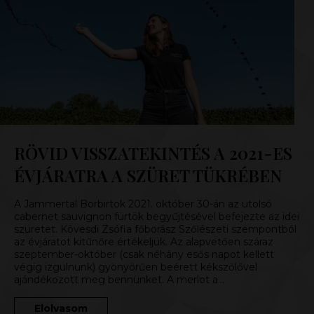
RÖVID VISSZATEKINTÉS A 2021-ES
ÉVJÁRATRA A SZÜRET TÜKRÉBEN
A Jammertal Borbirtok 2021. október 30-án az utolsó
cabernet sauvignon fürtök begyűjtésével befejezte az idei
szüretet. Kövesdi Zsófia főborász Szőlészeti szempontból
az évjáratot kitűnőre értékeljük. Az alapvetően száraz
szeptember-október (csak néhány esős napot kellett
végig izgulnunk) gyönyörűen beérett kékszőlővel
ajándékozott meg bennünket. A merlot a…
Elolvasom