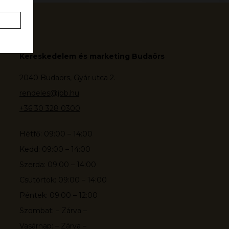
Kereskedelem és marketing Budaörs
2040 Budaörs, Gyár utca 2.
rendeles@jbb.hu
+36 30 328 0300
Hétfő: 09:00 – 14:00
Kedd: 09:00 – 14:00
Szerda: 09:00 – 14:00
Csütörtök: 09:00 – 14:00
Péntek: 09:00 – 12:00
Szombat: – Zárva –
Vasárnap: – Zárva –