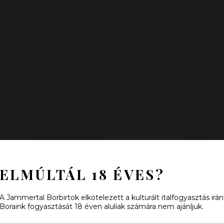
ELMÚLTÁL 18 ÉVES?
A Jammertal Borbirtok elkötelezett a kulturált italfogyasztás irán
Boraink fogyasztását 18 éven aluliak számára nem ajánljuk.