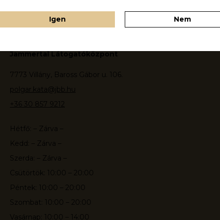
Igen
Nem
Jammertal Látogatóközpont
7773 Villány, Baross Gábor u. 106.
polgar.kata@jbb.hu
+36 30 857 9212
Hétfő: – Zárva –
Kedd: – Zárva –
Szerda: – Zárva –
Csütörtök: 10:00 – 20:00
Péntek: 10:00 – 20:00
Szombat: 10:00 – 20:00
Vasárnap: 10:00 – 14:00