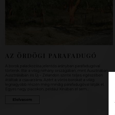
AZ ÖRDÖGI PARAFADUGÓ
A borok palackozása jelentős arányban parafadugóval
történik. Bár a világ néhány országában, mint Ausztriában,
Ausztráliában és Új – Zélandon szinte teljes egészében
átálltak a csavarzárra. Azért a vörös borokat a világ
legnagyobb részén még mindig parafadugóval látják el.
Egyes nagy piacokon, például Kínában el sem…
Elolvasom