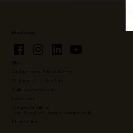
Közösség
Blog
Általános szerződési feltételek
Adatkezelési tájékoztató
Elállás a szerződéstől
Impresszum
Allergén tartalom:
Termékeink kén-dioxidot tartalmaznak
Etikai kódex