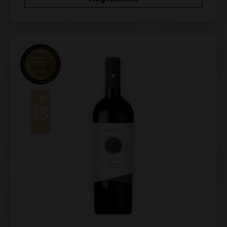
+
13
DÍJ