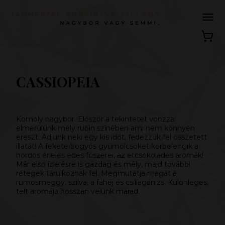
CASSIOPEIA
Komoly nagybor. Először a tekintetet vonzza:
elmerülünk mély rubin színében ami nem könnyen
ereszt. Adjunk neki egy kis időt, fedezzük fel összetett
illatát! A fekete bogyós gyümölcsöket körbelengik a
hordós érlelés édes fűszerei, az étcsokoládés aromák!
Már első ízlelésre is gazdag és mély, majd további
rétegek tárulkoznak fel. Megmutatja magát a
rumosmeggy, szilva, a fahéj és csillagánizs. Különleges,
telt aromája hosszan velünk marad.