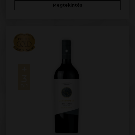
Megtekintés
+
3
DÍJ