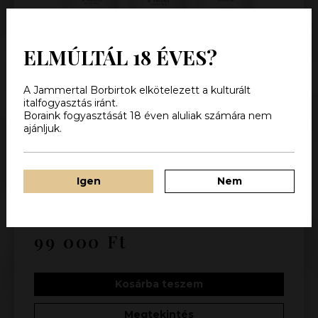
ELMÚLTÁL 18 ÉVES?
A Jammertal Borbirtok elkötelezett a kulturált
italfogyasztás iránt.
Boraink fogyasztását 18 éven aluliak számára nem
ajánljuk.
NAGY MERLOT VERTIKÁLIS
Ínyencek figyelmébe! Fedezd fel a három tétel
Igen
Nem
közötti apró, finom különbségeket! Különleges
élmény.
99 000
Ft
Kosárba teszem
Megtekintés