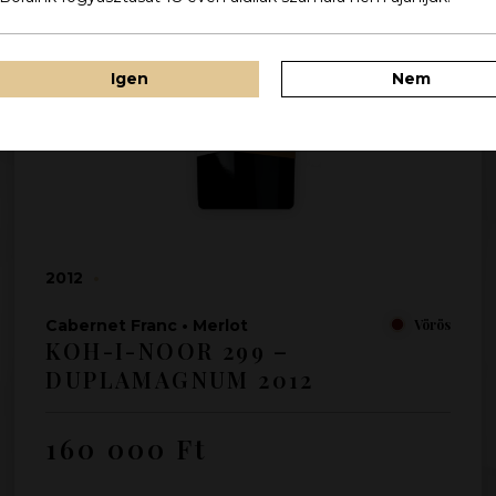
Igen
Nem
2012
•
Cabernet Franc
•
Merlot
Vörös
KOH-I-NOOR 299 –
DUPLAMAGNUM 2012
160 000
Ft