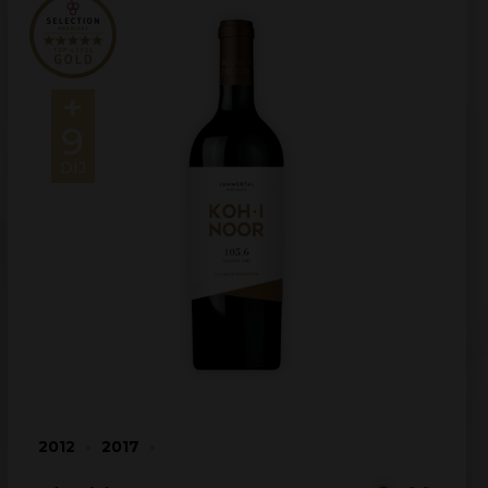
+
9
DÍJ
2012
•
2017
•