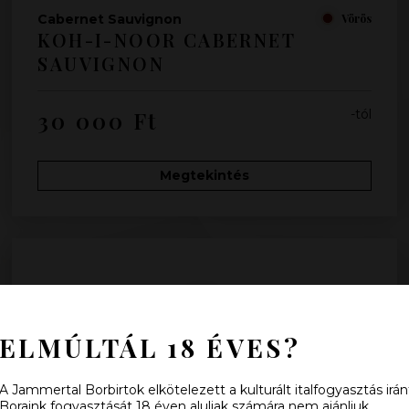
Cabernet Sauvignon
Vörös
KOH-I-NOOR CABERNET
SAUVIGNON
30 000
Ft
-tól
Megtekintés
ELMÚLTÁL 18 ÉVES?
A Jammertal Borbirtok elkötelezett a kulturált italfogyasztás irán
Boraink fogyasztását 18 éven aluliak számára nem ajánljuk.