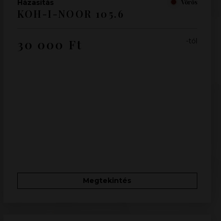
Házasítás
Vörös
KOH-I-NOOR 105.6
30 000
Ft
-tól
Megtekintés