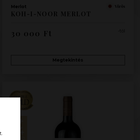
Merlot
Vörös
KOH-I-NOOR MERLOT
30 000
Ft
-tól
Megtekintés
+
4
t.
DÍJ