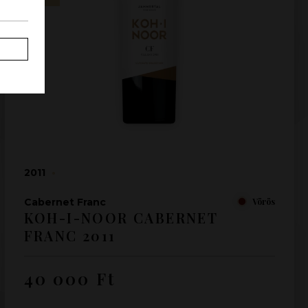
2011
•
Cabernet Franc
Vörös
KOH-I-NOOR CABERNET
FRANC 2011
40 000
Ft