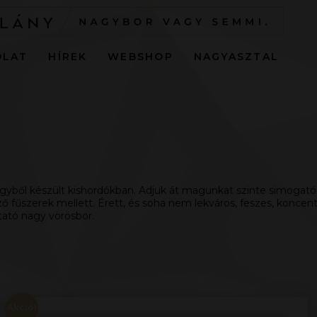
OLAT
HÍREK
WEBSHOP
NAGYASZTAL
ölgyből készült kishordókban. Adjuk át magunkat szinte simogat
ő fűszerek mellett. Érett, és soha nem lekváros, feszes, koncent
tató nagy vörösbor.
Akció!